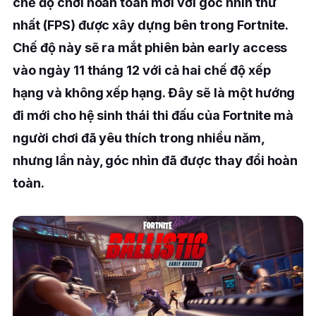
chế độ chơi hoàn toàn mới với góc nhìn thứ
nhất (FPS) được xây dựng bên trong Fortnite.
Chế độ này sẽ ra mắt phiên bản early access
vào ngày 11 tháng 12 với cả hai chế độ xếp
hạng và không xếp hạng. Đây sẽ là một hướng
đi mới cho hệ sinh thái thi đấu của Fortnite mà
người chơi đã yêu thích trong nhiều năm,
nhưng lần này, góc nhìn đã được thay đổi hoàn
toàn.