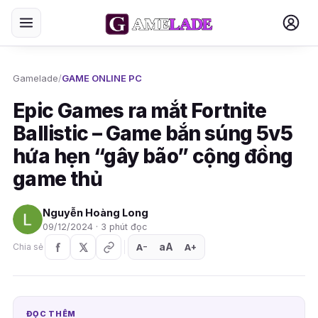
Gamelade
/
GAME ONLINE PC
Epic Games ra mắt Fortnite
Ballistic – Game bắn súng 5v5
hứa hẹn “gây bão” cộng đồng
game thủ
Nguyễn Hoàng Long
09/12/2024 · 3 phút đọc
aA
A
A
Chia sẻ
+
−
ĐỌC THÊM