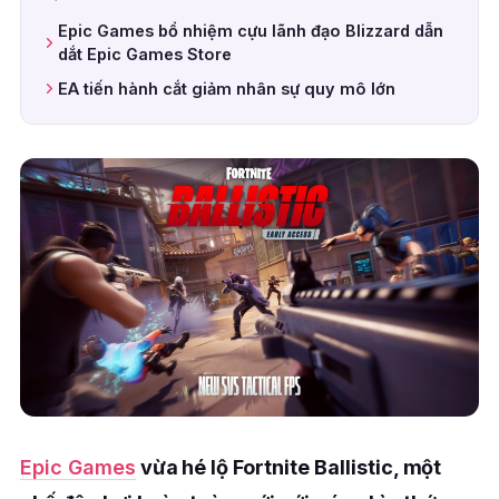
Epic Games bổ nhiệm cựu lãnh đạo Blizzard dẫn
dắt Epic Games Store
EA tiến hành cắt giảm nhân sự quy mô lớn
Epic Games
vừa hé lộ Fortnite Ballistic, một