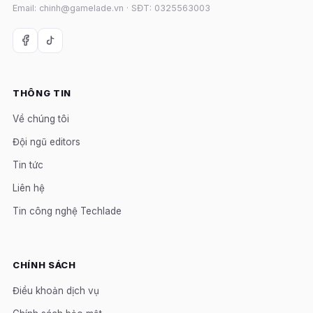
Email: chinh@gamelade.vn · SĐT: 0325563003
THÔNG TIN
Về chúng tôi
Đội ngũ editors
Tin tức
Liên hệ
Tin công nghệ Techlade
CHÍNH SÁCH
Điều khoản dịch vụ