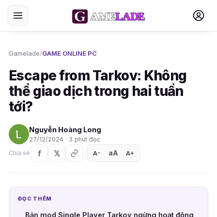
Gamelade
/
GAME ONLINE PC
Escape from Tarkov: Không
thể giao dịch trong hai tuần
tới?
Nguyễn Hoàng Long
27/12/2024 · 3 phút đọc
aA
A
A
Chia sẻ
+
−
ĐỌC THÊM
Bản mod Single Player Tarkov ngừng hoạt động