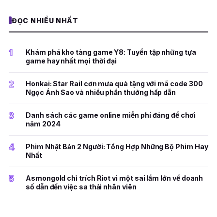
ĐỌC NHIỀU NHẤT
1
Khám phá kho tàng game Y8: Tuyển tập những tựa
game hay nhất mọi thời đại
2
Honkai: Star Rail cơn mưa quà tặng với mã code 300
Ngọc Ánh Sao và nhiều phần thưởng hấp dẫn
3
Danh sách các game online miễn phí đáng để chơi
năm 2024
4
Phim Nhật Bản 2 Người: Tổng Hợp Những Bộ Phim Hay
Nhất
5
Asmongold chỉ trích Riot vì một sai lầm lớn về doanh
số dẫn đến việc sa thải nhân viên