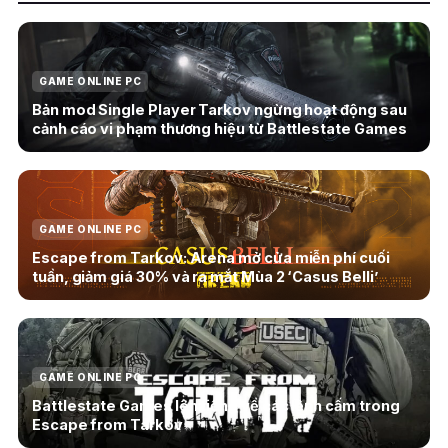
GAME ONLINE PC
Bản mod Single Player Tarkov ngừng hoạt động sau
cảnh cáo vi phạm thương hiệu từ Battlestate Games
GAME ONLINE PC
Escape from Tarkov: Arena mở cửa miễn phí cuối
tuần, giảm giá 30% và ra mắt Mùa 2 ‘Casus Belli’
GAME ONLINE PC
Battlestate Games lên tiếng về các lệnh cấm trong
Escape from Tarkov