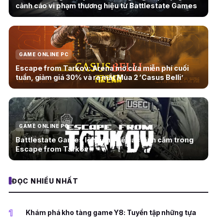
cảnh cáo vi phạm thương hiệu từ Battlestate Games
GAME ONLINE PC
Escape from Tarkov: Arena mở cửa miễn phí cuối
tuần, giảm giá 30% và ra mắt Mùa 2 ‘Casus Belli’
GAME ONLINE PC
Battlestate Games lên tiếng về các lệnh cấm trong
Escape from Tarkov
ĐỌC NHIỀU NHẤT
1
Khám phá kho tàng game Y8: Tuyển tập những tựa