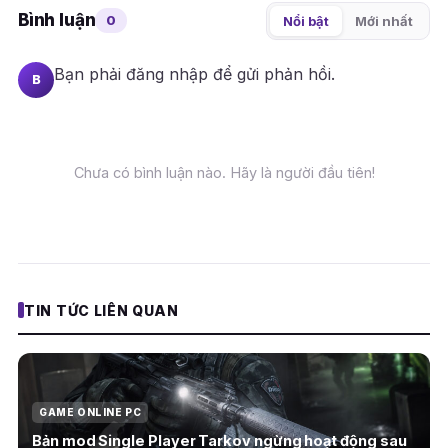
Bình luận
0
Nổi bật
Mới nhất
Bạn phải
đăng nhập
để gửi phản hồi.
B
Chưa có bình luận nào. Hãy là người đầu tiên!
TIN TỨC LIÊN QUAN
GAME ONLINE PC
Bản mod Single Player Tarkov ngừng hoạt động sau