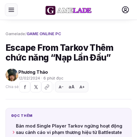
Gamelade
/
GAME ONLINE PC
Escape From Tarkov Thêm
chức năng “Nạp Lần Đầu”
Phương Thảo
12/02/2024 · 6 phút đọc
aA
A
A
Chia sẻ
+
−
ĐỌC THÊM
Bản mod Single Player Tarkov ngừng hoạt động
sau cảnh cáo vi phạm thương hiệu từ Battlestate