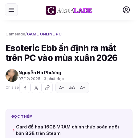
Gamelade
/
GAME ONLINE PC
Esoteric Ebb ấn định ra mắt
trên PC vào mùa xuân 2026
Nguyễn Hà Phương
07/12/2025 · 3 phút đọc
aA
A
A
Chia sẻ
+
−
ĐỌC THÊM
Card đồ họa 16GB VRAM chính thức soán ngôi
bản 8GB trên Steam