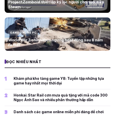
Project Zomboid thiết lập kỷ lục người chơi mới trên
Steam
GAME ONLINE PC
World War 3 chính thức ngừng hoạt động sau 8 năm
ra mắt
ĐỌC NHIỀU NHẤT
1
Khám phá kho tàng game Y8: Tuyển tập những tựa
game hay nhất mọi thời đại
2
Honkai: Star Rail cơn mưa quà tặng với mã code 300
Ngọc Ánh Sao và nhiều phần thưởng hấp dẫn
3
Danh sách các game online miễn phí đáng để chơi