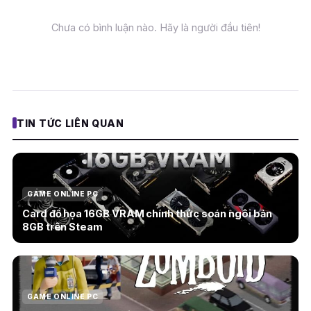
Chưa có bình luận nào. Hãy là người đầu tiên!
TIN TỨC LIÊN QUAN
GAME ONLINE PC
Card đồ họa 16GB VRAM chính thức soán ngôi bản
8GB trên Steam
GAME ONLINE PC