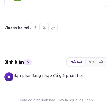
Chia sẻ bài viết
Bình luận
0
Nổi bật
Mới nhất
Bạn phải
đăng nhập
để gửi phản hồi.
B
Chưa có bình luận nào. Hãy là người đầu tiên!