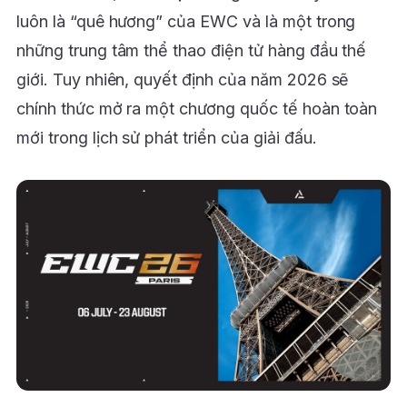
luôn là “quê hương” của EWC và là một trong
những trung tâm thể thao điện tử hàng đầu thế
giới. Tuy nhiên, quyết định của năm 2026 sẽ
chính thức mở ra một chương quốc tế hoàn toàn
mới trong lịch sử phát triển của giải đấu.