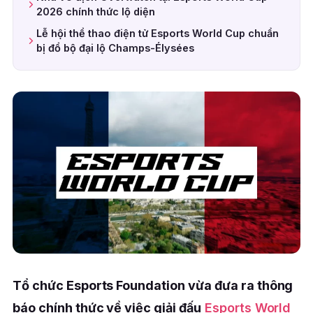
2026 chính thức lộ diện
Lễ hội thể thao điện tử Esports World Cup chuẩn
bị đổ bộ đại lộ Champs-Élysées
Tổ chức Esports Foundation vừa đưa ra thông
báo chính thức về việc giải đấu
Esports World