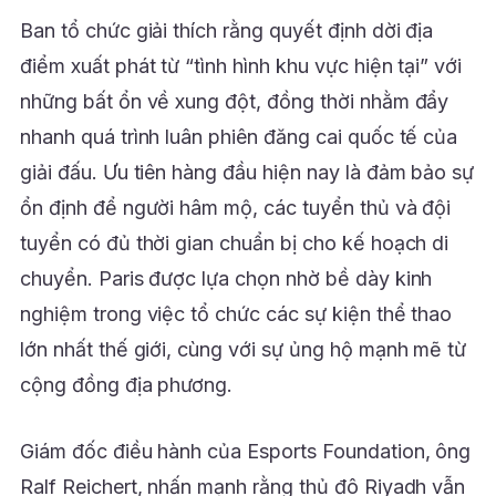
Ban tổ chức giải thích rằng quyết định dời địa
điểm xuất phát từ “tình hình khu vực hiện tại” với
những bất ổn về xung đột, đồng thời nhằm đẩy
nhanh quá trình luân phiên đăng cai quốc tế của
giải đấu. Ưu tiên hàng đầu hiện nay là đảm bảo sự
ổn định để người hâm mộ, các tuyển thủ và đội
tuyển có đủ thời gian chuẩn bị cho kế hoạch di
chuyển. Paris được lựa chọn nhờ bề dày kinh
nghiệm trong việc tổ chức các sự kiện thể thao
lớn nhất thế giới, cùng với sự ủng hộ mạnh mẽ từ
cộng đồng địa phương.
Giám đốc điều hành của Esports Foundation, ông
Ralf Reichert, nhấn mạnh rằng thủ đô Riyadh vẫn