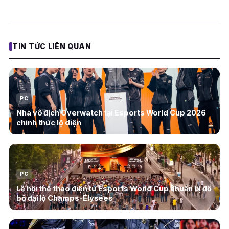
TIN TỨC LIÊN QUAN
PC
Nhà vô địch Overwatch tại Esports World Cup 2026
chính thức lộ diện
PC
Lễ hội thể thao điện tử Esports World Cup chuẩn bị đổ
bộ đại lộ Champs-Élysées