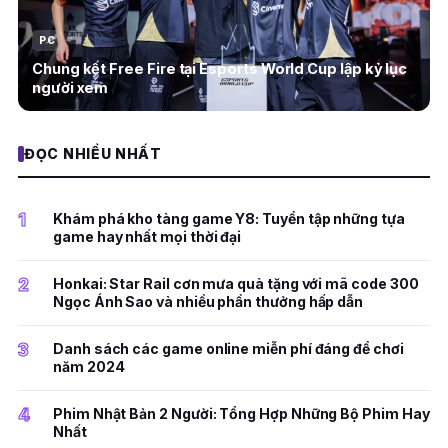
PC
Chung kết Free Fire tại Esports World Cup lập kỷ lục
người xem
ĐỌC NHIỀU NHẤT
1
Khám phá kho tàng game Y8: Tuyển tập những tựa
game hay nhất mọi thời đại
2
Honkai: Star Rail cơn mưa quà tặng với mã code 300
Ngọc Ánh Sao và nhiều phần thưởng hấp dẫn
3
Danh sách các game online miễn phí đáng để chơi
năm 2024
4
Phim Nhật Bản 2 Người: Tổng Hợp Những Bộ Phim Hay
Nhất