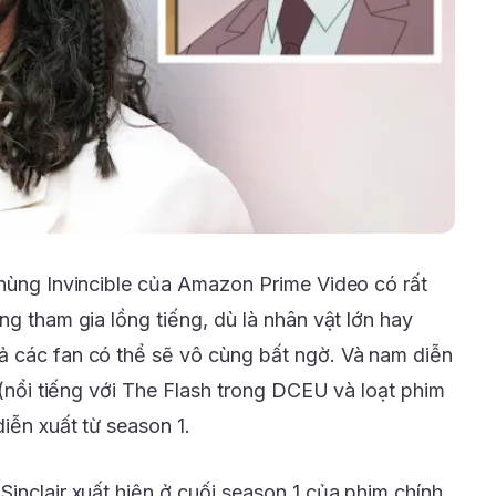
 hùng Invincible của Amazon Prime Video có rất
ng tham gia lồng tiếng, dù là nhân vật lớn hay
ả các fan có thể sẽ vô cùng bất ngờ. Và nam diễn
r (nổi tiếng với The Flash trong DCEU và loạt phim
iễn xuất từ season 1.
inclair xuất hiện ở cuối season 1 của phim chính