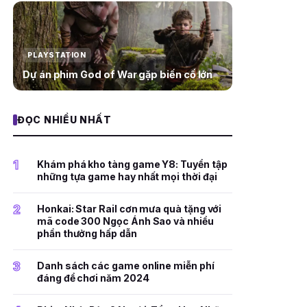
PLAYSTATION
Dự án phim God of War gặp biến cố lớn
ĐỌC NHIỀU NHẤT
1
Khám phá kho tàng game Y8: Tuyển tập
những tựa game hay nhất mọi thời đại
2
Honkai: Star Rail cơn mưa quà tặng với
mã code 300 Ngọc Ánh Sao và nhiều
phần thưởng hấp dẫn
3
Danh sách các game online miễn phí
đáng để chơi năm 2024