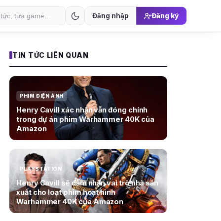
Đăng nhập
Đăng ký
TIN TỨC LIÊN QUAN
PHIM ĐIỆN ẢNH
Henry Cavill xác nhận vẫn đóng chính
trong dự án phim Warhammer 40K của
Amazon
PLAYSTATION
Henry Cavill sẽ đảm nhận vai trò nhà sản
xuất cho loạt phim hoạt hình
Warhammer 40K của Amazon