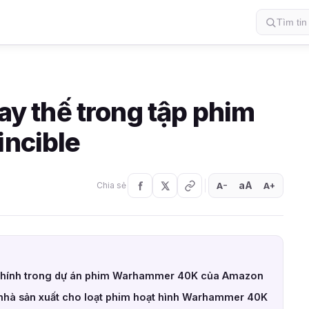
hay thế trong tập phim
incible
aA
A
A
Chia sẻ
+
−
 chính trong dự án phim Warhammer 40K của Amazon
ò nhà sản xuất cho loạt phim hoạt hình Warhammer 40K