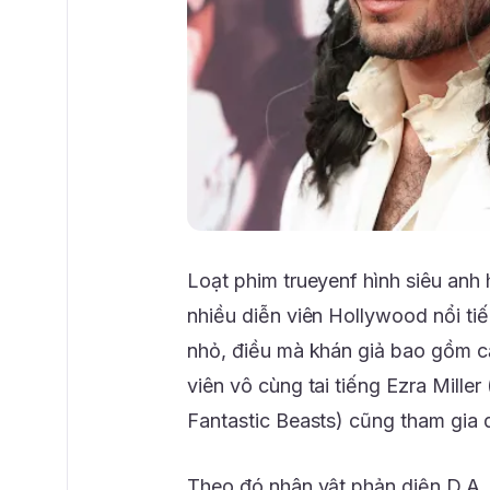
Loạt phim trueyenf hình siêu anh
nhiều diễn viên Hollywood nổi tiế
nhỏ, điều mà khán giả bao gồm c
viên vô cùng tai tiếng Ezra Mille
Fantastic Beasts) cũng tham gia d
Theo đó nhân vật phản diện D.A. S