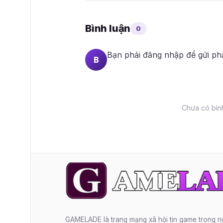
Bình luận
0
Bạn phải
đăng nhập
để gửi ph
B
Chưa có bình
GAMELADE là trang mạng xã hội tin game trong 