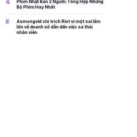
4
Phim Nhật Bản 2 Người: Tổng Hợp Những
Bộ Phim Hay Nhất
5
Asmongold chỉ trích Riot vì một sai lầm
lớn về doanh số dẫn đến việc sa thải
nhân viên