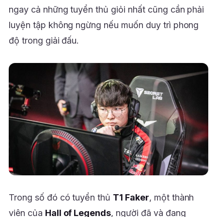
ngay cả những tuyển thủ giỏi nhất cũng cần phải
luyện tập không ngừng nếu muốn duy trì phong
độ trong giải đấu.
Trong số đó có tuyển thủ
T1 Faker
, một thành
viên của
Hall of Legends
, người đã và đang