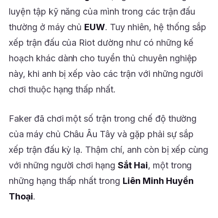
luyện tập kỹ năng của mình trong các trận đấu
thường ở máy chủ
EUW
. Tuy nhiên, hệ thống sắp
xếp trận đấu của Riot dường như có những kế
hoạch khác dành cho tuyển thủ chuyên nghiệp
này, khi anh bị xếp vào các trận với những người
chơi thuộc hạng thấp nhất.
Faker đã chơi một số trận trong chế độ thường
của máy chủ Châu Âu Tây và gặp phải sự sắp
xếp trận đấu kỳ lạ. Thậm chí, anh còn bị xếp cùng
với những người chơi hạng
Sắt Hai
, một trong
những hạng thấp nhất trong
Liên Minh Huyền
Thoại
.