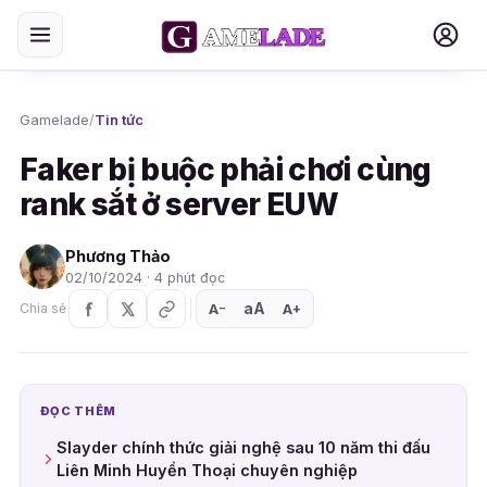
Gamelade
/
Tin tức
Faker bị buộc phải chơi cùng
rank sắt ở server EUW
Phương Thảo
02/10/2024 · 4 phút đọc
aA
A
A
Chia sẻ
+
−
ĐỌC THÊM
Slayder chính thức giải nghệ sau 10 năm thi đấu
Liên Minh Huyền Thoại chuyên nghiệp