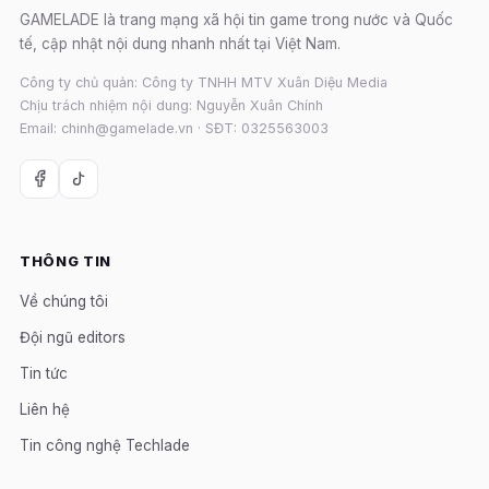
GAMELADE là trang mạng xã hội tin game trong nước và Quốc
tế, cập nhật nội dung nhanh nhất tại Việt Nam.
Công ty chủ quản: Công ty TNHH MTV Xuân Diệu Media
Chịu trách nhiệm nội dung: Nguyễn Xuân Chính
Email: chinh@gamelade.vn · SĐT: 0325563003
THÔNG TIN
Về chúng tôi
Đội ngũ editors
Tin tức
Liên hệ
Tin công nghệ Techlade