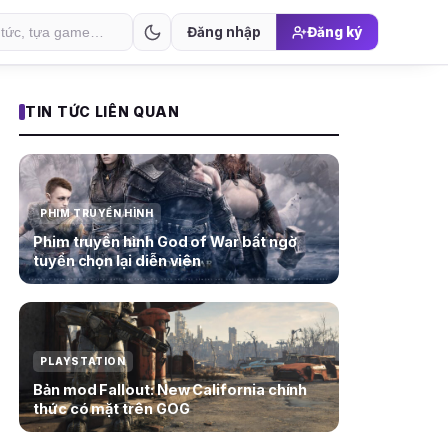
Đăng nhập
Đăng ký
TIN TỨC LIÊN QUAN
PHIM TRUYỀN HÌNH
Phim truyền hình God of War bất ngờ
tuyển chọn lại diễn viên
PLAYSTATION
Bản mod Fallout: New California chính
thức có mặt trên GOG