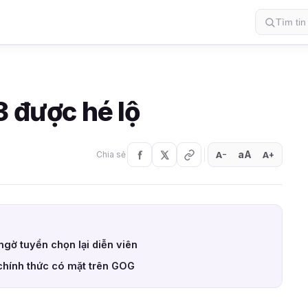
3 được hé lộ
aA
A
A
Chia sẻ
+
−
ngờ tuyển chọn lại diễn viên
chính thức có mặt trên GOG