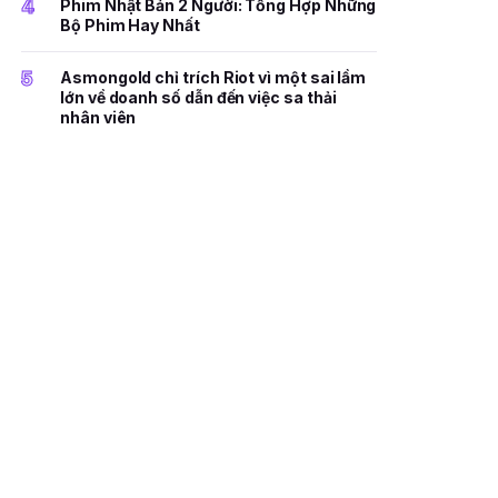
4
Phim Nhật Bản 2 Người: Tổng Hợp Những
Bộ Phim Hay Nhất
5
Asmongold chỉ trích Riot vì một sai lầm
lớn về doanh số dẫn đến việc sa thải
nhân viên