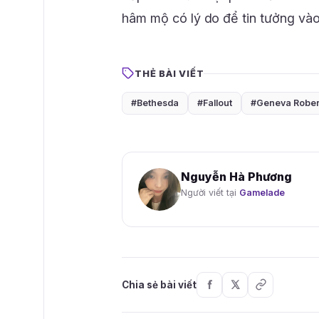
hâm mộ có lý do để tin tưởng và
THẺ BÀI VIẾT
#Bethesda
#Fallout
#Geneva Rober
Nguyễn Hà Phương
Người viết tại
Gamelade
Chia sẻ bài viết