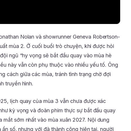
Jonathan Nolan và showrunner Geneva Robertson-
uất mùa 2. Ở cuối buổi trò chuyện, khi được hỏi
t đội ngũ “hy vọng sẽ bắt đầu quay vào mùa hè
iều này vẫn còn phụ thuộc vào nhiều yếu tố. Ông
 cách giữa các mùa, tránh tình trạng chờ đợi
h truyền hình.
25, lịch quay của mùa 3 vẫn chưa được xác
 như kỳ vọng và đoàn phim thực sự bắt đầu quay
a mắt sớm nhất vào mùa xuân 2027. Nội dung
à ẩn số, nhưng với đà thành công hiện tại, người