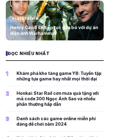
PLAYSTATION
Henry Cavill sẽ tiếp tục gắn bó với dự án
điện ảnh Warhammer
ĐỌC NHIỀU NHẤT
1
Khám phá kho tàng game Y8: Tuyển tập
những tựa game hay nhất mọi thời đại
2
Honkai: Star Rail cơn mưa quà tặng với
mã code 300 Ngọc Ánh Sao và nhiều
phần thưởng hấp dẫn
3
Danh sách các game online miễn phí
đáng để chơi năm 2024