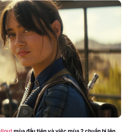
llout
mùa đầu tiên và việc mùa 2 chuẩn bị lên