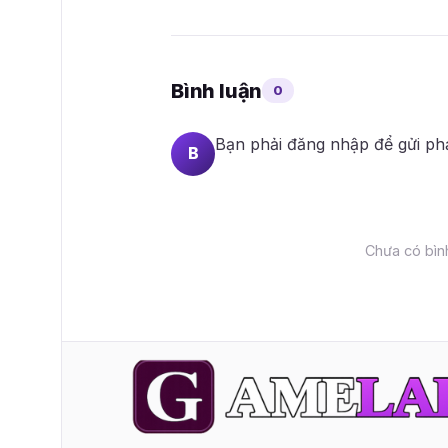
Bình luận
0
Bạn phải
đăng nhập
để gửi ph
B
Chưa có bình