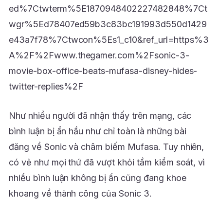
ed%7Ctwterm%5E1870948402227482848%7Ct
wgr%5Ed78407ed59b3c83bc191993d550d1429
e43a7f78%7Ctwcon%5Es1_c10&ref_url=https%3
A%2F%2Fwww.thegamer.com%2Fsonic-3-
movie-box-office-beats-mufasa-disney-hides-
twitter-replies%2F
Như nhiều người đã nhận thấy trên mạng, các
bình luận bị ẩn hầu như chỉ toàn là những bài
đăng về Sonic và châm biếm Mufasa. Tuy nhiên,
có vẻ như mọi thứ đã vượt khỏi tầm kiểm soát, vì
nhiều bình luận không bị ẩn cũng đang khoe
khoang về thành công của Sonic 3.