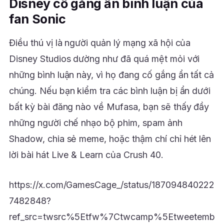
Disney cố gắng ẩn bình luận của
fan Sonic
Điều thú vị là người quản lý mạng xã hội của
Disney Studios dường như đã quá mệt mỏi với
những bình luận này, vì họ đang cố gắng ẩn tất cả
chúng. Nếu bạn kiểm tra các bình luận bị ẩn dưới
bất kỳ bài đăng nào về Mufasa, bạn sẽ thấy đầy
những người chế nhạo bộ phim, spam ảnh
Shadow, chia sẻ meme, hoặc thậm chí chỉ hét lên
lời bài hát Live & Learn của Crush 40.
https://x.com/GamesCage_/status/187094840222
7482848?
ref_src=twsrc%5Etfw%7Ctwcamp%5Etweetemb