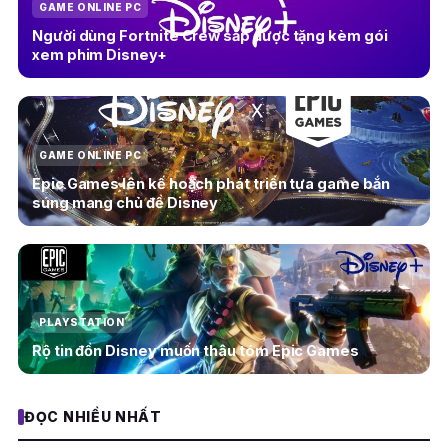
GAME ONLINE PC
Người dùng Fortnite Crew sắp được tặng kèm gói
xem phim Disney+
GAME ONLINE PC
Epic Games lên kế hoạch phát triển tựa game bắn
súng mang chủ đề Disney
PLAYSTATION
Rộ tin đồn Disney muốn thâu tóm Epic Games
ĐỌC NHIỀU NHẤT