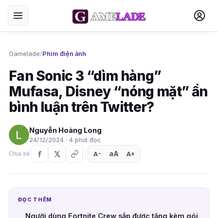
Gamelade
/
Phim điện ảnh
Fan Sonic 3 “dìm hàng”
Mufasa, Disney “nóng mặt” ẩn
bình luận trên Twitter?
Nguyễn Hoàng Long
24/12/2024 · 4 phút đọc
aA
A
A
Chia sẻ
+
−
ĐỌC THÊM
Người dùng Fortnite Crew sắp được tặng kèm gói