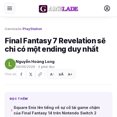
Gamelade
/
PlayStation
Final Fantasy 7 Revelation sẽ
chỉ có một ending duy nhất
Nguyễn Hoàng Long
09/06/2026 · 3 phút đọc
aA
A
A
Chia sẻ
+
−
ĐỌC THÊM
Square Enix lên tiếng về sự cố tải game chậm
của Final Fantasy 14 trên Nintendo Switch 2