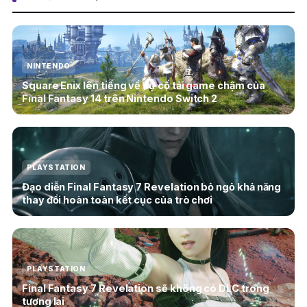
NINTENDO
Square Enix lên tiếng về sự cố tải game chậm của
Final Fantasy 14 trên Nintendo Switch 2
PLAYSTATION
Đạo diễn Final Fantasy 7 Revelation bỏ ngỏ khả năng
thay đổi hoàn toàn kết cục của trò chơi
PLAYSTATION
Final Fantasy 7 Revelation sẽ không có DLC trong
tương lai