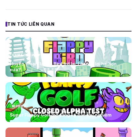
TIN TỨC LIÊN QUAN
GAME ONLINE PC
Huyền thoại Flappy Bird trở lại: Lần này lợi hại hơn
xưa?
MOBILE
Super Flappy Golf mở đăng ký bản thử nghiệm