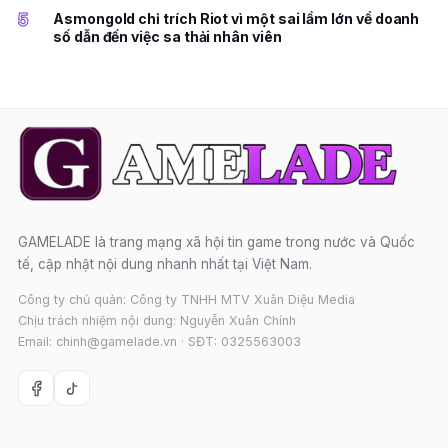
5
Asmongold chỉ trích Riot vì một sai lầm lớn về doanh
số dẫn đến việc sa thải nhân viên
GAMELADE là trang mạng xã hội tin game trong nước và Quốc
tế, cập nhật nội dung nhanh nhất tại Việt Nam.
Công ty chủ quản: Công ty TNHH MTV Xuân Diệu Media
Chịu trách nhiệm nội dung: Nguyễn Xuân Chính
Email: chinh@gamelade.vn · SĐT: 0325563003