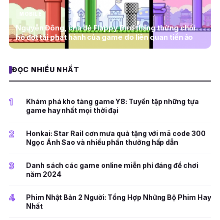
MOBILE
Nguyễn Đông, cha đẻ Flappy Bird thẳng thừng chối
bỏ đợt tái phát hành của game do liên quan tiền ảo
ĐỌC NHIỀU NHẤT
1
Khám phá kho tàng game Y8: Tuyển tập những tựa
game hay nhất mọi thời đại
2
Honkai: Star Rail cơn mưa quà tặng với mã code 300
Ngọc Ánh Sao và nhiều phần thưởng hấp dẫn
3
Danh sách các game online miễn phí đáng để chơi
năm 2024
4
Phim Nhật Bản 2 Người: Tổng Hợp Những Bộ Phim Hay
Nhất