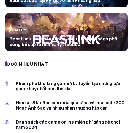
Subnautica 2 lập kỷ lục vô tiền khoáng hậu
TIN TỨC
BeastLink – tựa hành động kaiju phá hủy thành phố
công bố sắp ra mắt Early Access
ĐỌC NHIỀU NHẤT
1
Khám phá kho tàng game Y8: Tuyển tập những tựa
game hay nhất mọi thời đại
2
Honkai: Star Rail cơn mưa quà tặng với mã code 300
Ngọc Ánh Sao và nhiều phần thưởng hấp dẫn
3
Danh sách các game online miễn phí đáng để chơi
năm 2024