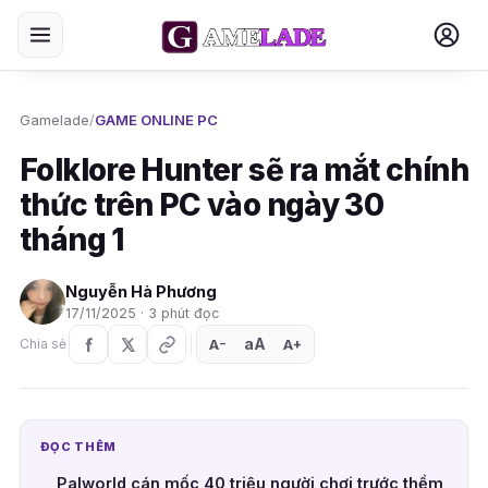
Gamelade
/
GAME ONLINE PC
Folklore Hunter sẽ ra mắt chính
thức trên PC vào ngày 30
tháng 1
Nguyễn Hà Phương
17/11/2025 · 3 phút đọc
aA
A
A
Chia sẻ
+
−
ĐỌC THÊM
Palworld cán mốc 40 triệu người chơi trước thềm