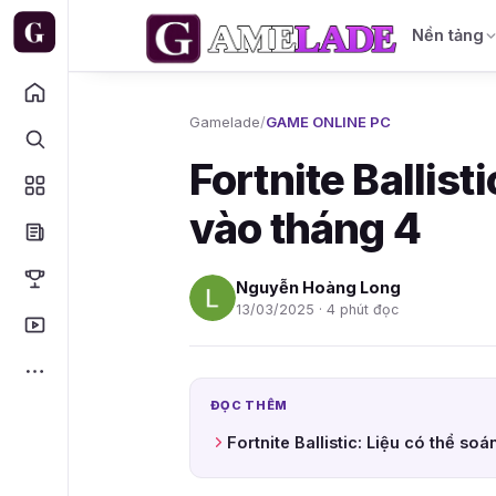
Nền tảng
Gamelade
/
GAME ONLINE PC
Fortnite Ballist
vào tháng 4
Nguyễn Hoàng Long
13/03/2025 · 4 phút đọc
ĐỌC THÊM
Fortnite Ballistic: Liệu có thể 