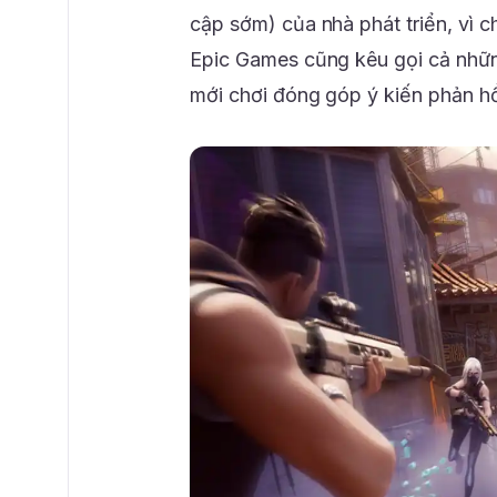
cập sớm) của nhà phát triển, vì c
Epic Games cũng kêu gọi cả những
mới chơi đóng góp ý kiến phản hồ