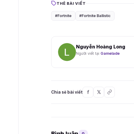
THẺ BÀI VIẾT
#Fortnite
#Fortnite Ballistic
Nguyễn Hoàng Long
Người viết tại
Gamelade
Chia sẻ bài viết
Bình luận
0