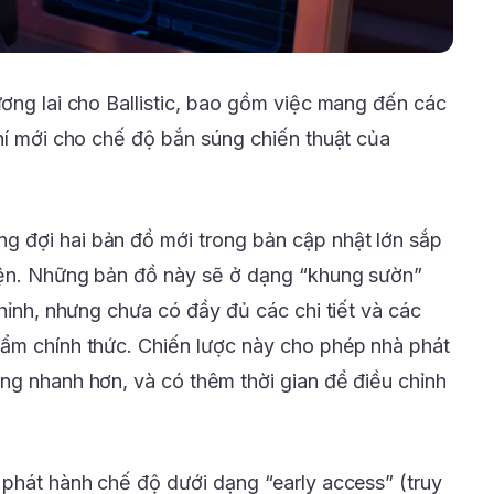
ương lai cho Ballistic, bao gồm việc mang đến các
khí mới cho chế độ bắn súng chiến thuật của
 đợi hai bản đồ mới trong bản cập nhật lớn sắp
iện. Những bản đồ này sẽ ở dạng “khung sườn”
chỉnh, nhưng chưa có đầy đủ các chi tiết và các
hẩm chính thức. Chiến lược này cho phép nhà phát
ng nhanh hơn, và có thêm thời gian để điều chỉnh
 phát hành chế độ dưới dạng “early access” (truy