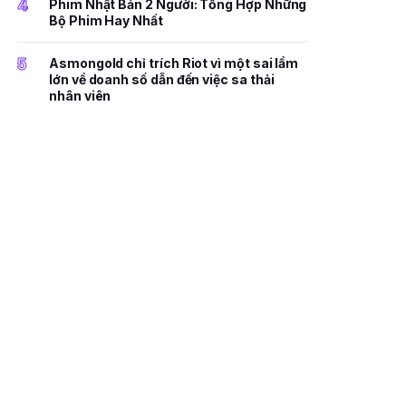
4
Phim Nhật Bản 2 Người: Tổng Hợp Những
Bộ Phim Hay Nhất
5
Asmongold chỉ trích Riot vì một sai lầm
lớn về doanh số dẫn đến việc sa thải
nhân viên