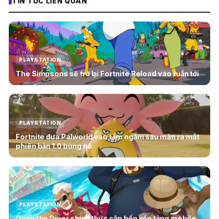
TIN TỨC LIÊN QUAN
PLAYSTATION
The Simpsons sẽ trở lại Fortnite Reload vào tuần tới
PLAYSTATION
Fortnite đưa Palworld vào tầm ngắm sau màn ra mắt
phiên bản 1.0 bùng nổ
PLAYSTATION
Dave the Diver chính thức cập bến nền tảng mobile