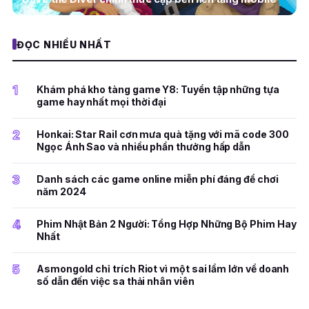
ĐỌC NHIỀU NHẤT
1
Khám phá kho tàng game Y8: Tuyển tập những tựa
game hay nhất mọi thời đại
2
Honkai: Star Rail cơn mưa quà tặng với mã code 300
Ngọc Ánh Sao và nhiều phần thưởng hấp dẫn
3
Danh sách các game online miễn phí đáng để chơi
năm 2024
4
Phim Nhật Bản 2 Người: Tổng Hợp Những Bộ Phim Hay
Nhất
5
Asmongold chỉ trích Riot vì một sai lầm lớn về doanh
số dẫn đến việc sa thải nhân viên