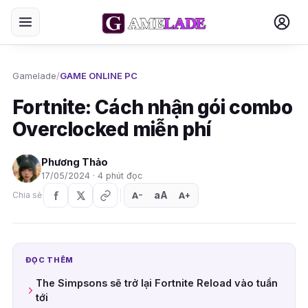
Gamelade
/
GAME ONLINE PC
Fortnite: Cách nhận gói combo
Overclocked miễn phí
Phương Thảo
17/05/2024 · 4 phút đọc
aA
A
A
Chia sẻ
+
−
ĐỌC THÊM
The Simpsons sẽ trở lại Fortnite Reload vào tuần
tới