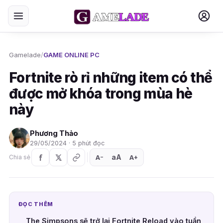
Gamelade
/
GAME ONLINE PC
Fortnite rò rỉ những item có thể
được mở khóa trong mùa hè
này
Phương Thảo
29/05/2024 · 5 phút đọc
aA
A
A
Chia sẻ
+
−
ĐỌC THÊM
The Simpsons sẽ trở lại Fortnite Reload vào tuần