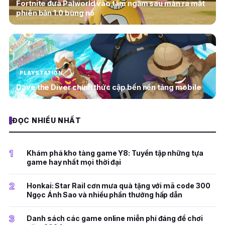
Fortnite đưa Palworld vào tầm ngắm sau màn ra mắt
phiên bản 1.0 bùng nổ
PLAYSTATION
Dave the Diver chính thức cập bến nền tảng mobile
ĐỌC NHIỀU NHẤT
1
Khám phá kho tàng game Y8: Tuyển tập những tựa
game hay nhất mọi thời đại
2
Honkai: Star Rail cơn mưa quà tặng với mã code 300
Ngọc Ánh Sao và nhiều phần thưởng hấp dẫn
3
Danh sách các game online miễn phí đáng để chơi