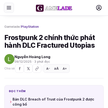
Gamelade
/
PlayStation
Frostpunk 2 chính thức phát
hành DLC Fractured Utopias
Nguyễn Hoàng Long
09/12/2025 · 3 phút đọc
aA
A
A
Chia sẻ
+
−
ĐỌC THÊM
Bản DLC Breach of Trust của Frostpunk 2 được
công bố