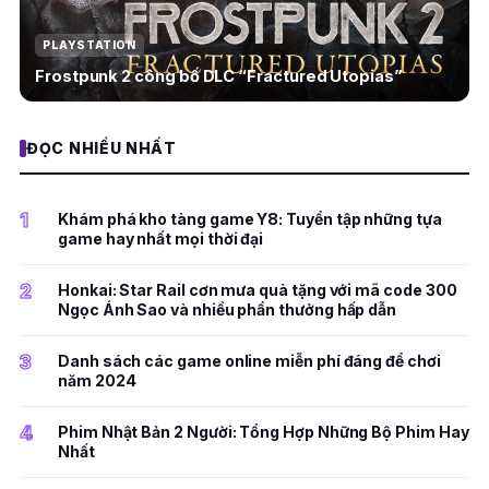
PLAYSTATION
Frostpunk 2 công bố DLC “Fractured Utopias”
ĐỌC NHIỀU NHẤT
1
Khám phá kho tàng game Y8: Tuyển tập những tựa
game hay nhất mọi thời đại
2
Honkai: Star Rail cơn mưa quà tặng với mã code 300
Ngọc Ánh Sao và nhiều phần thưởng hấp dẫn
3
Danh sách các game online miễn phí đáng để chơi
năm 2024
4
Phim Nhật Bản 2 Người: Tổng Hợp Những Bộ Phim Hay
Nhất