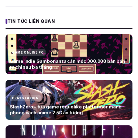
TIN TỨC LIÊN QUAN
GAME ONLINE PC
Game indie Gambonanza cán mốc 300.000 bản bán
ra chỉ sau ba tháng
PLAYSTATION
SlashZero – tựa game roguelike platformer mang
phong cách anime 2.5D ấn tượng