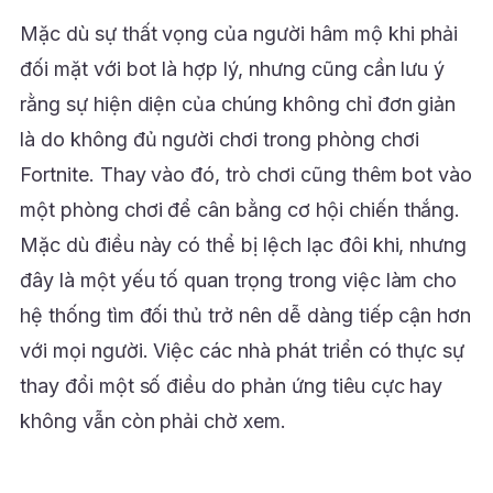
Mặc dù sự thất vọng của người hâm mộ khi phải
đối mặt với bot là hợp lý, nhưng cũng cần lưu ý
rằng sự hiện diện của chúng không chỉ đơn giản
là do không đủ người chơi trong phòng chơi
Fortnite. Thay vào đó, trò chơi cũng thêm bot vào
một phòng chơi để cân bằng cơ hội chiến thắng.
Mặc dù điều này có thể bị lệch lạc đôi khi, nhưng
đây là một yếu tố quan trọng trong việc làm cho
hệ thống tìm đối thủ trở nên dễ dàng tiếp cận hơn
với mọi người. Việc các nhà phát triển có thực sự
thay đổi một số điều do phản ứng tiêu cực hay
không vẫn còn phải chờ xem.