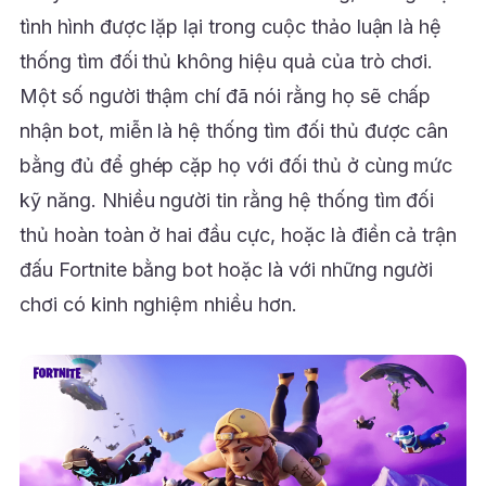
tình hình được lặp lại trong cuộc thảo luận là hệ
thống tìm đối thủ không hiệu quả của trò chơi.
Một số người thậm chí đã nói rằng họ sẽ chấp
nhận bot, miễn là hệ thống tìm đối thủ được cân
bằng đủ để ghép cặp họ với đối thủ ở cùng mức
kỹ năng. Nhiều người tin rằng hệ thống tìm đối
thủ hoàn toàn ở hai đầu cực, hoặc là điền cả trận
đấu Fortnite bằng bot hoặc là với những người
chơi có kinh nghiệm nhiều hơn.