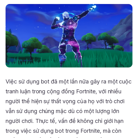
Việc sử dụng bot đã một lần nữa gây ra một cuộc
tranh luận trong cộng đồng Fortnite, với nhiều
người thể hiện sự thất vọng của họ với trò chơi
vẫn sử dụng chúng mặc dù có một lượng lớn
người chơi. Thực tế, vấn đề không chỉ giới hạn
trong việc sử dụng bot trong Fortnite, mà còn