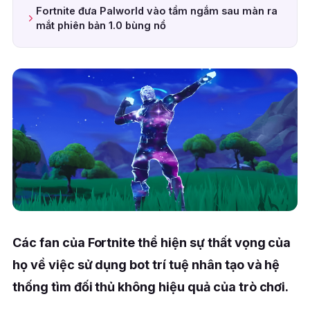
Fortnite đưa Palworld vào tầm ngắm sau màn ra
mắt phiên bản 1.0 bùng nổ
Các fan của Fortnite thể hiện sự thất vọng của
họ về việc sử dụng bot trí tuệ nhân tạo và hệ
thống tìm đối thủ không hiệu quả của trò chơi.