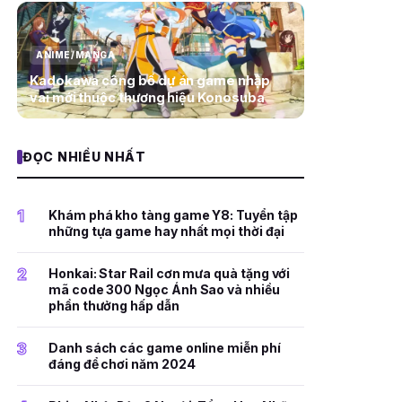
ANIME/MANGA
Kadokawa công bố dự án game nhập
vai mới thuộc thương hiệu Konosuba
ĐỌC NHIỀU NHẤT
1
Khám phá kho tàng game Y8: Tuyển tập
những tựa game hay nhất mọi thời đại
2
Honkai: Star Rail cơn mưa quà tặng với
mã code 300 Ngọc Ánh Sao và nhiều
phần thưởng hấp dẫn
3
Danh sách các game online miễn phí
đáng để chơi năm 2024