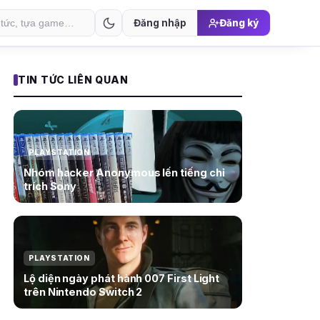
Đăng nhập
Đăng ký
TIN TỨC LIÊN QUAN
PLAYSTATION
Nhóm hacker Anonymous lến tiếng chỉ
trích Sony
PLAYSTATION
Lộ diện ngày phát hành 007 First Light
trên Nintendo Switch 2