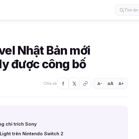
vel Nhật Bản mới
ply được công bố
aA
A
A
Chia sẻ
+
−
g chỉ trích Sony
Light trên Nintendo Switch 2