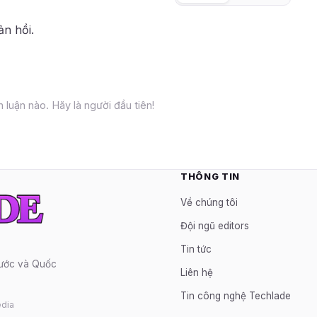
ản hồi.
 luận nào. Hãy là người đầu tiên!
THÔNG TIN
Về chúng tôi
Đội ngũ editors
Tin tức
nước và Quốc
Liên hệ
Tin công nghệ Techlade
dia