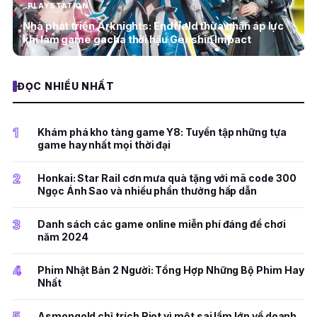
PLAYSTATION
Nhà phát triển Arknights: Endfield thừa nhận áp lực
khi làm game gacha thời hậu Genshin Impact
ĐỌC NHIỀU NHẤT
1
Khám phá kho tàng game Y8: Tuyển tập những tựa
game hay nhất mọi thời đại
2
Honkai: Star Rail cơn mưa quà tặng với mã code 300
Ngọc Ánh Sao và nhiều phần thưởng hấp dẫn
3
Danh sách các game online miễn phí đáng để chơi
năm 2024
4
Phim Nhật Bản 2 Người: Tổng Hợp Những Bộ Phim Hay
Nhất
Asmongold chỉ trích Riot vì một sai lầm lớn về doanh