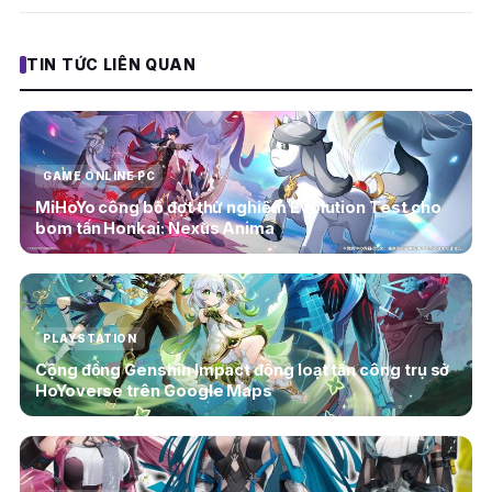
TIN TỨC LIÊN QUAN
GAME ONLINE PC
MiHoYo công bố đợt thử nghiệm Evolution Test cho
bom tấn Honkai: Nexus Anima
PLAYSTATION
Cộng đồng Genshin Impact đồng loạt tấn công trụ sở
HoYoverse trên Google Maps