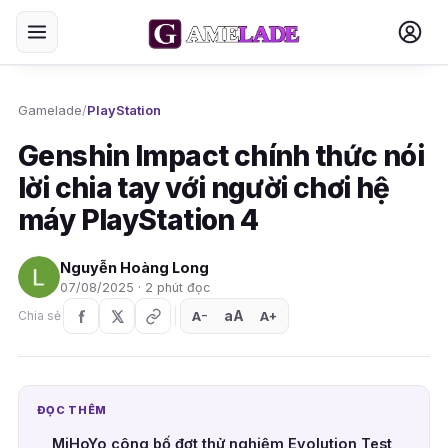
Gamelade
/
PlayStation
Genshin Impact chính thức nói
lời chia tay với người chơi hệ
máy PlayStation 4
Nguyễn Hoàng Long
07/08/2025 · 2 phút đọc
aA
A
A
Chia sẻ
+
−
ĐỌC THÊM
MiHoYo công bố đợt thử nghiệm Evolution Test