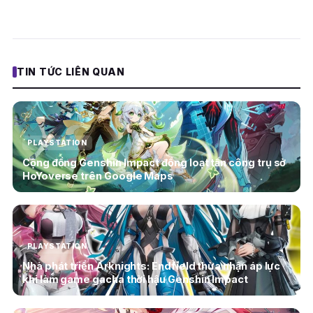
TIN TỨC LIÊN QUAN
PLAYSTATION
Cộng đồng Genshin Impact đồng loạt tấn công trụ sở
HoYoverse trên Google Maps
PLAYSTATION
Nhà phát triển Arknights: Endfield thừa nhận áp lực
khi làm game gacha thời hậu Genshin Impact