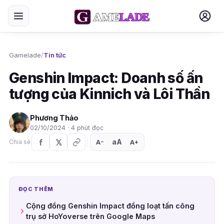
Gamelade
/
Tin tức
Genshin Impact: Doanh số ấn
tượng của Kinnich và Lôi Thần
Phương Thảo
02/10/2024 · 4 phút đọc
aA
A
A
Chia sẻ
+
−
ĐỌC THÊM
Cộng đồng Genshin Impact đồng loạt tấn công
trụ sở HoYoverse trên Google Maps