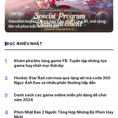
TIN TỨC
Genshin Impact tung bản cập nhật Luna VI, mở rộng
lớn về phía bắc Mondstadt
ĐỌC NHIỀU NHẤT
1
Khám phá kho tàng game Y8: Tuyển tập những tựa
game hay nhất mọi thời đại
2
Honkai: Star Rail cơn mưa quà tặng với mã code 300
Ngọc Ánh Sao và nhiều phần thưởng hấp dẫn
3
Danh sách các game online miễn phí đáng để chơi
năm 2024
4
Phim Nhật Bản 2 Người: Tổng Hợp Những Bộ Phim Hay
Nhất