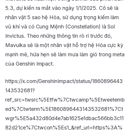
5.3, dự kiến ra mắt vào ngày 1/1/2025. Cô sẽ là
nhân vật 5 sao hệ Hỏa, sử dụng trọng kiếm làm
vũ khí và có Cung Mệnh (Constellation) là Sol
Invictus. Theo những thông tin rò rỉ trước đó,
Mavuika sẽ là một nhân vật hỗ trợ hệ Hỏa cực kỳ
mạnh mẽ, hứa hẹn sẽ làm mưa làm gió trong meta
của Genshin Impact.
https://x.com/GenshinImpact/status/1860896443
143532681?
ref_src=twsrc%5Etfw%7Ctwcamp%5Etweetemb
ed%7Ctwterm%5E1860896443143532681%7Ct
wgr%5E5a432d80d4e7ab1625e1dbac566bb3c11
82d21ce%7Ctwcon%5Es1_&ref_url=https%3A%