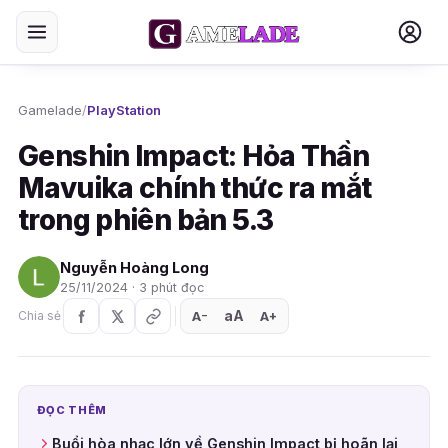
Gamelade
/
PlayStation
Genshin Impact: Hỏa Thần
Mavuika chính thức ra mắt
trong phiên bản 5.3
Nguyễn Hoàng Long
25/11/2024 · 3 phút đọc
aA
A
A
Chia sẻ
+
−
ĐỌC THÊM
Buổi hòa nhạc lớn về Genshin Impact bị hoãn lại