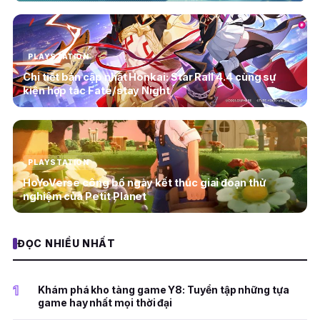
PLAYSTATION
Chi tiết bản cập nhật Honkai: Star Rail 4.4 cùng sự
kiện hợp tác Fate/stay Night
PLAYSTATION
HoYoVerse công bố ngày kết thúc giai đoạn thử
nghiệm của Petit Planet
ĐỌC NHIỀU NHẤT
1
Khám phá kho tàng game Y8: Tuyển tập những tựa
game hay nhất mọi thời đại