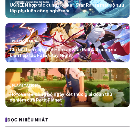
UGREEN hợp tác cùng Honkai: Star Rail ra mắt bộ sưu
tập phụ kiện công nghệ mới
PLAYSTATION
Chi tiết bản cập nhật Honkai: Star Rail 4.4 cùng sự
kiện hợp tác Fate/stay Night
PLAYSTATION
HoYoVerse công bố ngày kết thúc giai đoạn thử
nghiệm của Petit Planet
ĐỌC NHIỀU NHẤT