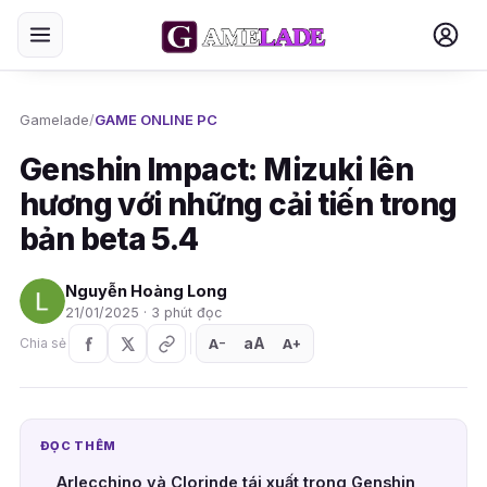
Gamelade
/
GAME ONLINE PC
Genshin Impact: Mizuki lên
hương với những cải tiến trong
bản beta 5.4
Nguyễn Hoàng Long
21/01/2025 · 3 phút đọc
aA
A
A
Chia sẻ
+
−
ĐỌC THÊM
Arlecchino và Clorinde tái xuất trong Genshin