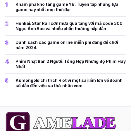
1
Khám phá kho tàng game Y8: Tuyển tập những tựa
game hay nhất mọi thời đại
2
Honkai: Star Rail cơn mưa quà tặng với mã code 300
Ngọc Ánh Sao và nhiều phần thưởng hấp dẫn
3
Danh sách các game online miễn phí đáng để chơi
năm 2024
4
Phim Nhật Bản 2 Người: Tổng Hợp Những Bộ Phim Hay
Nhất
5
Asmongold chỉ trích Riot vì một sai lầm lớn về doanh
số dẫn đến việc sa thải nhân viên