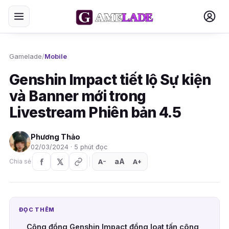
Gamelade
/
Mobile
Genshin Impact tiết lộ Sự kiện
và Banner mới trong
Livestream Phiên bản 4.5
Phương Thảo
02/03/2024 · 5 phút đọc
aA
A
A
Chia sẻ
+
−
ĐỌC THÊM
Cộng đồng Genshin Impact đồng loạt tấn công