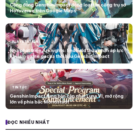
Cộng đồng Genshin Impact đồng loạt tấn công trụ sở
HoYoverse trên Google Maps
PLAYSTATION
Nhà phát triển Arknights: Endfield thừa nhận áp lực
khi làm game gacha thời hậu Genshin Impact
TIN TỨC
Genshin Impact tung bản cập nhật Luna VI, mở rộng
lớn về phía bắc Mondstadt
ĐỌC NHIỀU NHẤT