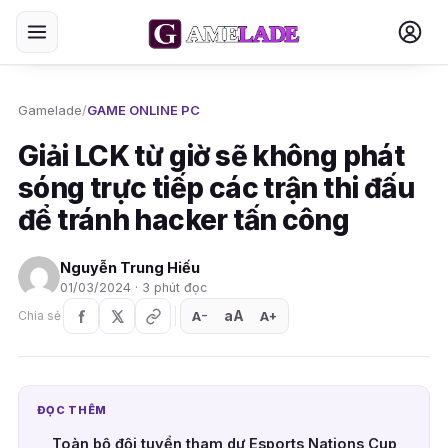
Gamelade
/
GAME ONLINE PC
Giải LCK từ giờ sẽ không phát
sóng trực tiếp các trận thi đấu
để tránh hacker tấn công
Nguyễn Trung Hiếu
01/03/2024 · 3 phút đọc
aA
A
A
Chia sẻ
+
−
ĐỌC THÊM
Toàn bộ đội tuyển tham dự Esports Nations Cup