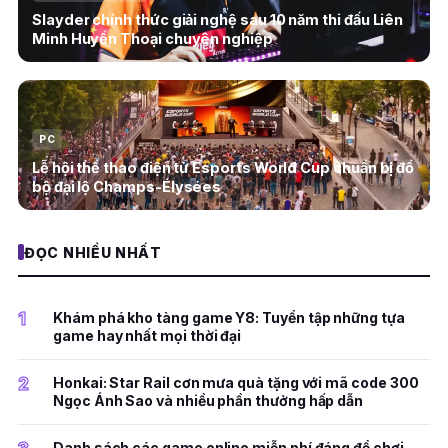
Slayder chính thức giải nghệ sau 10 năm thi đấu Liên
Minh Huyền Thoại chuyên nghiệp
PC
Lễ hội thể thao điện tử Esports World Cup chuẩn bị đổ
bộ đại lộ Champs-Élysées
ĐỌC NHIỀU NHẤT
1
Khám phá kho tàng game Y8: Tuyển tập những tựa
game hay nhất mọi thời đại
2
Honkai: Star Rail cơn mưa quà tặng với mã code 300
Ngọc Ánh Sao và nhiều phần thưởng hấp dẫn
Danh sách các game online miễn phí đáng để chơi