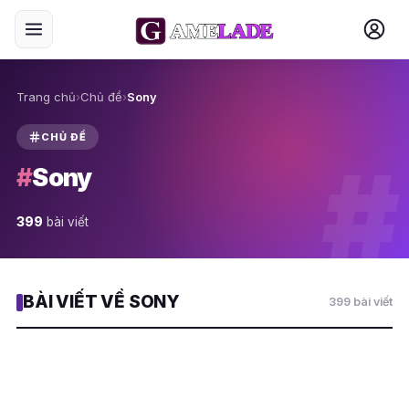
Trang chủ
›
Chủ đề
›
Sony
CHỦ ĐỀ
#
#
Sony
399
bài viết
BÀI VIẾT VỀ SONY
399 bài viết