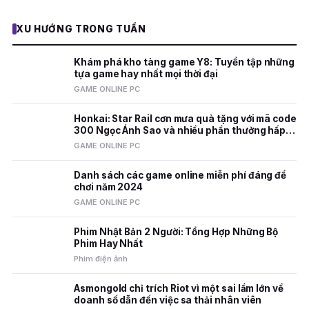
XU HƯỚNG TRONG TUẦN
Khám phá kho tàng game Y8: Tuyển tập những
tựa game hay nhất mọi thời đại
GAME ONLINE PC
Honkai: Star Rail cơn mưa quà tặng với mã code
300 Ngọc Ánh Sao và nhiều phần thưởng hấp
dẫn
GAME ONLINE PC
Danh sách các game online miễn phí đáng để
chơi năm 2024
GAME ONLINE PC
Phim Nhật Bản 2 Người: Tổng Hợp Những Bộ
Phim Hay Nhất
Phim điện ảnh
Asmongold chỉ trích Riot vì một sai lầm lớn về
doanh số dẫn đến việc sa thải nhân viên