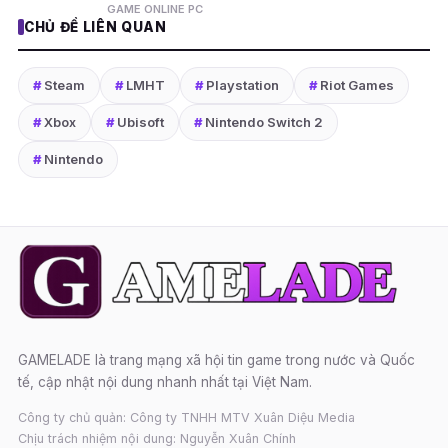
GAME ONLINE PC
CHỦ ĐỀ LIÊN QUAN
#
Steam
#
LMHT
#
Playstation
#
Riot Games
#
Xbox
#
Ubisoft
#
Nintendo Switch 2
#
Nintendo
GAMELADE là trang mạng xã hội tin game trong nước và Quốc
tế, cập nhật nội dung nhanh nhất tại Việt Nam.
Công ty chủ quản: Công ty TNHH MTV Xuân Diệu Media
Chịu trách nhiệm nội dung: Nguyễn Xuân Chính