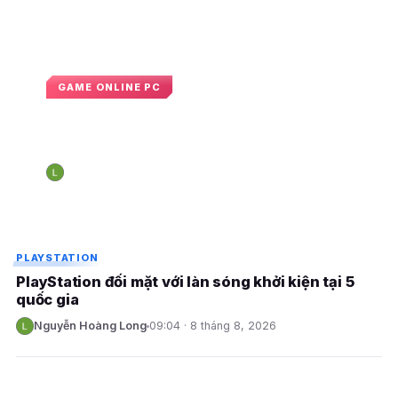
GAME ONLINE PC
Sony rục rịch kế hoạch đưa quảng
cáo lên hệ sinh thái PlayStation
Nguyễn Hoàng Long
09:48 · 8 tháng 8, 2026
N
E
E
PLAYSTATION
PlayStation đối mặt với làn sóng khởi kiện tại 5
quốc gia
Nguyễn Hoàng Long
09:04 · 8 tháng 8, 2026
N
E