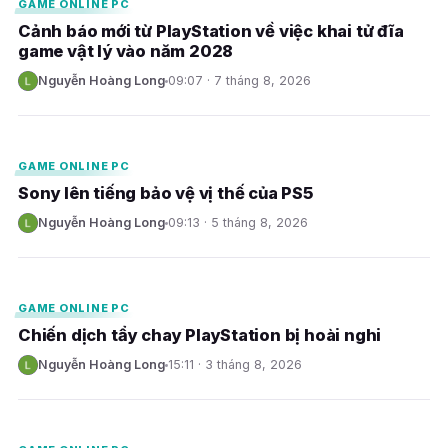
GAME ONLINE PC
Cảnh báo mới từ PlayStation về việc khai tử đĩa
game vật lý vào năm 2028
Nguyễn Hoàng Long
09:07 · 7 tháng 8, 2026
N
E
GAME ONLINE PC
Sony lên tiếng bảo vệ vị thế của PS5
Nguyễn Hoàng Long
09:13 · 5 tháng 8, 2026
N
E
GAME ONLINE PC
Chiến dịch tẩy chay PlayStation bị hoài nghi
Nguyễn Hoàng Long
15:11 · 3 tháng 8, 2026
N
E