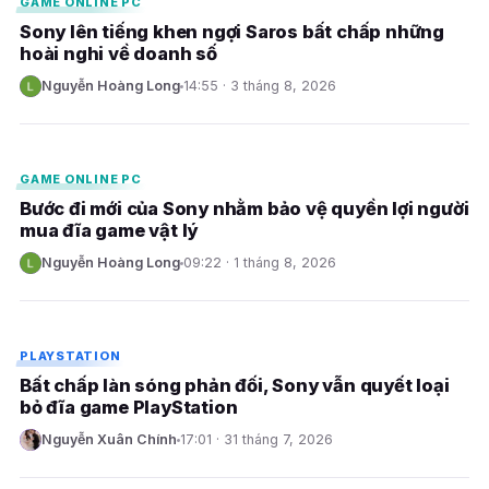
GAME ONLINE PC
Sony lên tiếng khen ngợi Saros bất chấp những
hoài nghi về doanh số
Nguyễn Hoàng Long
14:55 · 3 tháng 8, 2026
N
E
GAME ONLINE PC
Bước đi mới của Sony nhằm bảo vệ quyền lợi người
mua đĩa game vật lý
Nguyễn Hoàng Long
09:22 · 1 tháng 8, 2026
N
E
PLAYSTATION
Bất chấp làn sóng phản đối, Sony vẫn quyết loại
bỏ đĩa game PlayStation
Nguyễn Xuân Chính
17:01 · 31 tháng 7, 2026
N
E