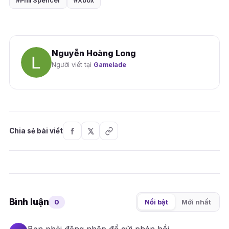
#Phil Spencer
#Xbox
Nguyễn Hoàng Long
Người viết tại
Gamelade
Chia sẻ bài viết
Bình luận
0
Nổi bật
Mới nhất