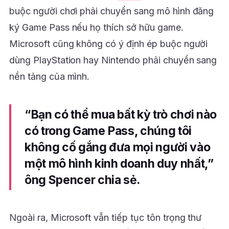
buộc người chơi phải chuyển sang mô hình đăng
ký Game Pass nếu họ thích sở hữu game.
Microsoft cũng không có ý định ép buộc người
dùng PlayStation hay Nintendo phải chuyển sang
nền tảng của mình.
“Bạn có thể mua bất kỳ trò chơi nào
có trong Game Pass, chúng tôi
không cố gắng đưa mọi người vào
một mô hình kinh doanh duy nhất,”
ông Spencer chia sẻ.
Ngoài ra, Microsoft vẫn tiếp tục tôn trọng thư