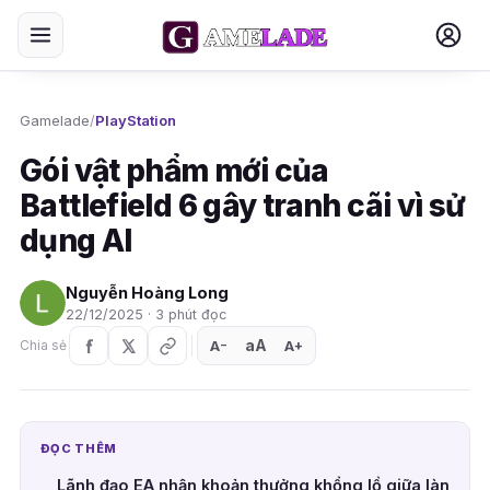
Gamelade
/
PlayStation
Gói vật phẩm mới của
Battlefield 6 gây tranh cãi vì sử
dụng AI
Nguyễn Hoàng Long
22/12/2025 · 3 phút đọc
aA
A
A
Chia sẻ
+
−
ĐỌC THÊM
Lãnh đạo EA nhận khoản thưởng khổng lồ giữa làn