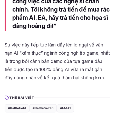
công việc của các nghệ sĩ chân
chính. Tôi không trả tiền để mua rác
phẩm AI. EA, hãy trả tiền cho họa sĩ
đàng hoàng đi!”
Sự việc này tiếp tục làm dấy lên lo ngại về vấn
nạn AI “xâm thực” ngành công nghiệp game, nhất
là trong bối cảnh bản demo của tựa game đầu
tiên được tạo ra 100% bằng AI vừa ra mắt gần
đây cũng nhận về kết quả thảm hại không kém.
THẺ BÀI VIẾT
#Battlefield
#Battlefield 6
#M4A1