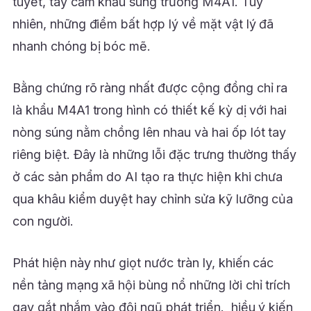
tuyết, tay cầm khẩu súng trường M4A1. Tuy
nhiên, những điểm bất hợp lý về mặt vật lý đã
nhanh chóng bị bóc mẽ.
Bằng chứng rõ ràng nhất được cộng đồng chỉ ra
là khẩu M4A1 trong hình có thiết kế kỳ dị với hai
nòng súng nằm chồng lên nhau và hai ốp lót tay
riêng biệt. Đây là những lỗi đặc trưng thường thấy
ở các sản phẩm do AI tạo ra thực hiện khi chưa
qua khâu kiểm duyệt hay chỉnh sửa kỹ lưỡng của
con người.
Phát hiện này như giọt nước tràn ly, khiến các
nền tảng mạng xã hội bùng nổ những lời chỉ trích
gay gắt nhắm vào đội ngũ phát triển. hiều ý kiến