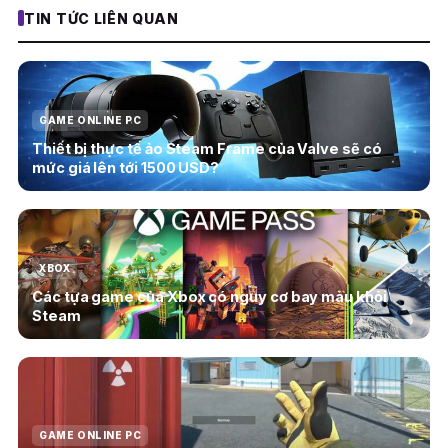
TIN TỨC LIÊN QUAN
GAME ONLINE PC
Thiết bị thực tế ảo Steam Frame của Valve sẽ có
mức giá lên tới 1500 USD?
XBOX
Các tựa game của Xbox có nguy cơ bay màu khỏi
Steam
GAME ONLINE PC