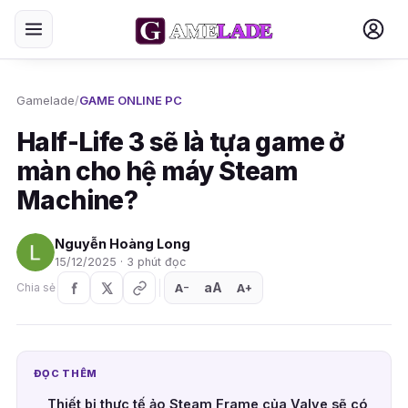
Gamelade
/
GAME ONLINE PC
Half-Life 3 sẽ là tựa game ở
màn cho hệ máy Steam
Machine?
Nguyễn Hoàng Long
15/12/2025 · 3 phút đọc
aA
A
A
Chia sẻ
+
−
ĐỌC THÊM
Thiết bị thực tế ảo Steam Frame của Valve sẽ có