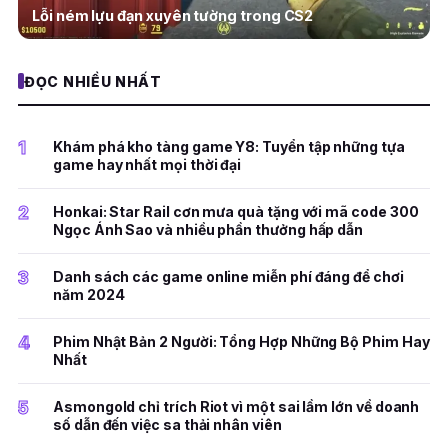
Lỗi ném lựu đạn xuyên tường trong CS2
ĐỌC NHIỀU NHẤT
1
Khám phá kho tàng game Y8: Tuyển tập những tựa
game hay nhất mọi thời đại
2
Honkai: Star Rail cơn mưa quà tặng với mã code 300
Ngọc Ánh Sao và nhiều phần thưởng hấp dẫn
3
Danh sách các game online miễn phí đáng để chơi
năm 2024
4
Phim Nhật Bản 2 Người: Tổng Hợp Những Bộ Phim Hay
Nhất
5
Asmongold chỉ trích Riot vì một sai lầm lớn về doanh
số dẫn đến việc sa thải nhân viên