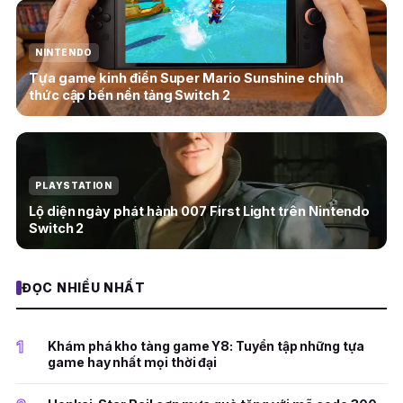
NINTENDO
Tựa game kinh điển Super Mario Sunshine chính
thức cập bến nền tảng Switch 2
PLAYSTATION
Lộ diện ngày phát hành 007 First Light trên Nintendo
Switch 2
ĐỌC NHIỀU NHẤT
1
Khám phá kho tàng game Y8: Tuyển tập những tựa
game hay nhất mọi thời đại