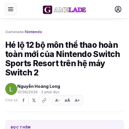
Gamelade
/
Nintendo
Hé lộ 12 bộ môn thể thao hoàn
toàn mới của Nintendo Switch
Sports Resort trên hệ máy
Switch 2
Nguyễn Hoàng Long
10/06/2026 · 3 phút đọc
aA
A
A
Chia sẻ
+
−
ĐỌC THÊM