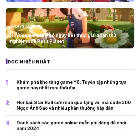
PLAYSTATION
HoYoVerse công bố ngày kết thúc giai đoạn thử
nghiệm của Petit Planet
ĐỌC NHIỀU NHẤT
1
Khám phá kho tàng game Y8: Tuyển tập những tựa
game hay nhất mọi thời đại
2
Honkai: Star Rail cơn mưa quà tặng với mã code 300
Ngọc Ánh Sao và nhiều phần thưởng hấp dẫn
3
Danh sách các game online miễn phí đáng để chơi
năm 2024