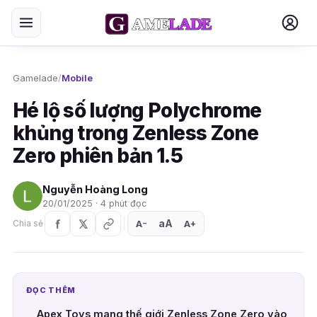
Gamelade
/
Mobile
Hé lộ số lượng Polychrome
khủng trong Zenless Zone
Zero phiên bản 1.5
Nguyễn Hoàng Long
20/01/2025 · 4 phút đọc
aA
A
A
Chia sẻ
+
−
ĐỌC THÊM
Apex Toys mang thế giới Zenless Zone Zero vào