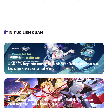
TIN TỨC LIÊN QUAN
MOBILE
UGREEN hợp tác cùng Honkai: Star Rail ra mắt bộ sưu
tập phụ kiện công nghệ mới
PLAYSTATION
Chi tiết bản cập nhật Honkai: Star Rail 4.4 cùng sự
kiện hợp tác Fate/stay Night