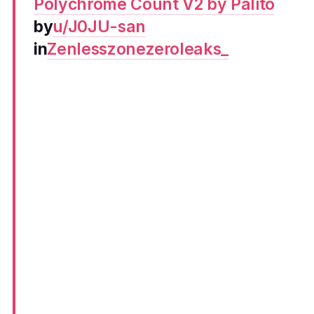
Polychrome Count V2 by Palito
by
u/J0JU-san
in
Zenlesszonezeroleaks_