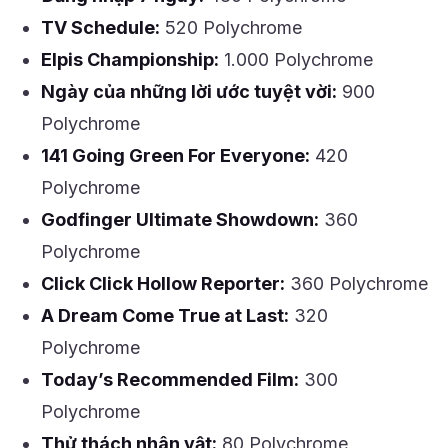
TV Schedule:
520 Polychrome
Elpis Championship:
1.000 Polychrome
Ngày của những lời ước tuyệt vời:
900
Polychrome
141 Going Green For Everyone:
420
Polychrome
Godfinger Ultimate Showdown:
360
Polychrome
Click Click Hollow Reporter:
360 Polychrome
A Dream Come True at Last:
320
Polychrome
Today’s Recommended Film:
300
Polychrome
Thử thách nhân vật:
80 Polychrome