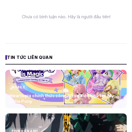
Chưa có bình luận nào. Hãy là người đầu tiên!
TIN TỨC LIÊN QUAN
MOBILE
Heartopia chính thức công bố sự kiện hợp tác My
Little Pony
PHIM ĐIỆN ẢNH