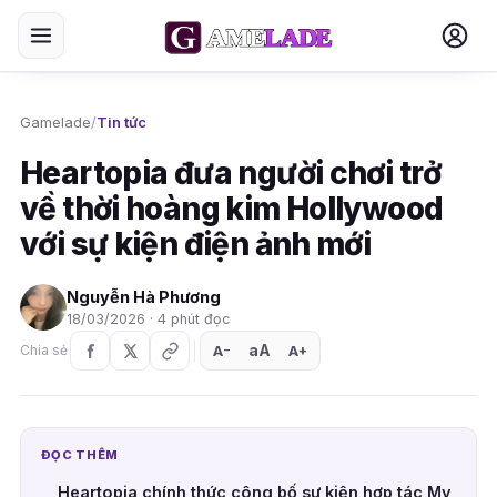
Gamelade
/
Tin tức
Heartopia đưa người chơi trở
về thời hoàng kim Hollywood
với sự kiện điện ảnh mới
Nguyễn Hà Phương
18/03/2026 · 4 phút đọc
aA
A
A
Chia sẻ
+
−
ĐỌC THÊM
Heartopia chính thức công bố sự kiện hợp tác My