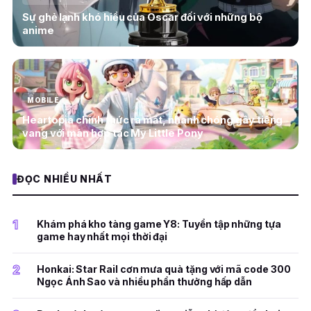
Sự ghẻ lạnh khó hiểu của Oscar đối với những bộ
anime
MOBILE
Heartopia chính thức ra mắt, nhanh chóng gây tiếng
vang với màn hợp tác My Little Pony
ĐỌC NHIỀU NHẤT
1
Khám phá kho tàng game Y8: Tuyển tập những tựa
game hay nhất mọi thời đại
2
Honkai: Star Rail cơn mưa quà tặng với mã code 300
Ngọc Ánh Sao và nhiều phần thưởng hấp dẫn