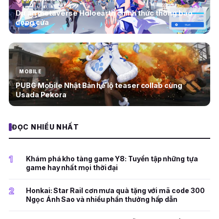
Dự án metaverse Holoearth chính thức thông báo
đóng cửa
MOBILE
PUBG Mobile Nhật Bản hé lộ teaser collab cùng
Usada Pekora
ĐỌC NHIỀU NHẤT
1
Khám phá kho tàng game Y8: Tuyển tập những tựa
game hay nhất mọi thời đại
2
Honkai: Star Rail cơn mưa quà tặng với mã code 300
Ngọc Ánh Sao và nhiều phần thưởng hấp dẫn