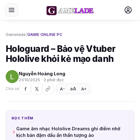
Gamelade
/
GAME ONLINE PC
Hologuard – Bảo vệ Vtuber
Hololive khỏi kẻ mạo danh
Nguyễn Hoàng Long
21/10/2025 · 3 phút đọc
aA
A
A
Chia sẻ
+
−
ĐỌC THÊM
Game âm nhạc Hololive Dreams ghi điểm nhờ
kịch bản đậm dấu ấn thần tượng ảo