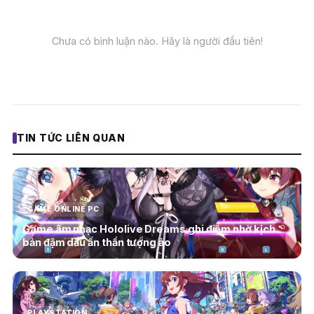
Chưa có bình luận nào. Hãy là người đầu tiên!
TIN TỨC LIÊN QUAN
GAME ONLINE PC
Game âm nhạc Hololive Dreams ghi điểm nhờ kịch
bản đậm dấu ấn thần tượng ảo
PLAYSTATION