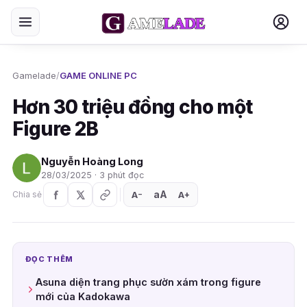
Gamelade
/
GAME ONLINE PC
Hơn 30 triệu đồng cho một
Figure 2B
Nguyễn Hoàng Long
28/03/2025 · 3 phút đọc
aA
A
A
Chia sẻ
+
−
ĐỌC THÊM
Asuna diện trang phục sườn xám trong figure
mới của Kadokawa