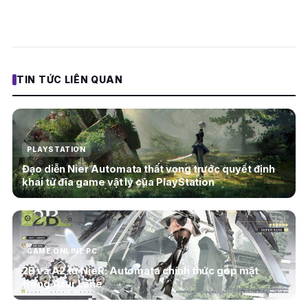
TIN TỨC LIÊN QUAN
PLAYSTATION
Đạo diễn Nier Automata thất vọng trước quyết định
khai tử đĩa game vật lý của PlayStation
GAME ONLINE PC
2B và A2 từ NieR: Automata chính thức góp mặt
trong Azur Lane