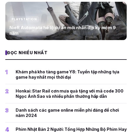
PLAYSTATION
NieR Automata hé lộ dự án mới nhân dịp kỷ niệm 9
năm
ĐỌC NHIỀU NHẤT
1
Khám phá kho tàng game Y8: Tuyển tập những tựa
game hay nhất mọi thời đại
2
Honkai: Star Rail cơn mưa quà tặng với mã code 300
Ngọc Ánh Sao và nhiều phần thưởng hấp dẫn
3
Danh sách các game online miễn phí đáng để chơi
năm 2024
4
Phim Nhật Bản 2 Người: Tổng Hợp Những Bộ Phim Hay