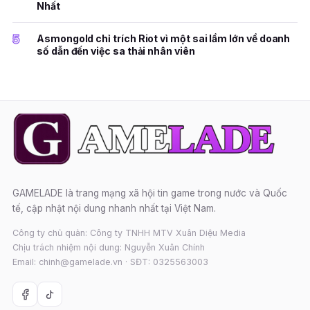
Nhất
5
Asmongold chỉ trích Riot vì một sai lầm lớn về doanh
số dẫn đến việc sa thải nhân viên
GAMELADE là trang mạng xã hội tin game trong nước và Quốc
tế, cập nhật nội dung nhanh nhất tại Việt Nam.
Công ty chủ quản: Công ty TNHH MTV Xuân Diệu Media
Chịu trách nhiệm nội dung: Nguyễn Xuân Chính
Email: chinh@gamelade.vn · SĐT: 0325563003