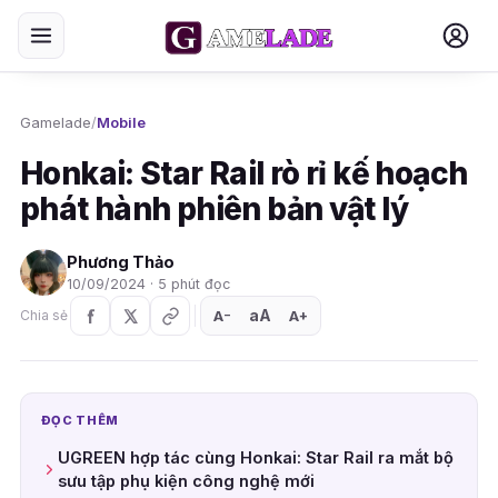
Gamelade
/
Mobile
Honkai: Star Rail rò rỉ kế hoạch
phát hành phiên bản vật lý
Phương Thảo
10/09/2024 · 5 phút đọc
aA
A
A
Chia sẻ
+
−
ĐỌC THÊM
UGREEN hợp tác cùng Honkai: Star Rail ra mắt bộ
sưu tập phụ kiện công nghệ mới