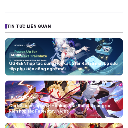
TIN TỨC LIÊN QUAN
MOBILE
UGREEN hợp tác cùng Honkai: Star Rail ra mắt bộ sưu
tập phụ kiện công nghệ mới
PLAYSTATION
Chi tiết bản cập nhật Honkai: Star Rail 4.4 cùng sự
kiện hợp tác Fate/stay Night