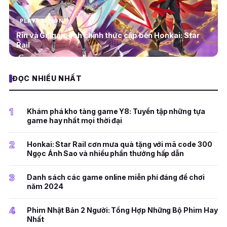
PLAYSTATION
Rin và Gillgamesh chính thức cập bến Honkai: Star
Rail
ĐỌC NHIỀU NHẤT
1
Khám phá kho tàng game Y8: Tuyển tập những tựa
game hay nhất mọi thời đại
2
Honkai: Star Rail cơn mưa quà tặng với mã code 300
Ngọc Ánh Sao và nhiều phần thưởng hấp dẫn
3
Danh sách các game online miễn phí đáng để chơi
năm 2024
4
Phim Nhật Bản 2 Người: Tổng Hợp Những Bộ Phim Hay
Nhất