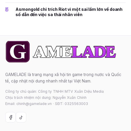
5
Asmongold chỉ trích Riot vì một sai lầm lớn về doanh
số dẫn đến việc sa thải nhân viên
GAMELADE là trang mạng xã hội tin game trong nước và Quốc
tế, cập nhật nội dung nhanh nhất tại Việt Nam.
Công ty chủ quản: Công ty TNHH MTV Xuân Diệu Media
Chịu trách nhiệm nội dung: Nguyễn Xuân Chính
Email: chinh@gamelade.vn · SĐT: 0325563003