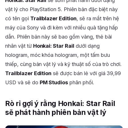
Honkai: Star Rail
sẽ sớm phát hành dưới dạng
vật lý cho PlayStation 5. Phiên bản đặc biệt này
có tên gọi
Trailblazer Edition
, sẽ ra mắt trên hệ
máy của Sony và đi kèm với nhiều quà tặng hấp
dẫn. Phiên bản này sẽ bao gồm vàng, thẻ bài
nhân vật từ
Honkai: Star Rail
dưới dạng
hologram, móc khóa hologram, một tấm bưu
thiếp, cùng bản vật lý và kỹ thuật số của trò chơi.
Trailblazer Edition
sẽ được bán lẻ với giá 39,99
USD và sẽ do
PM Studios
phân phối.
Rò rỉ gợi ý rằng Honkai: Star Rail
sẽ phát hành phiên bản vật lý