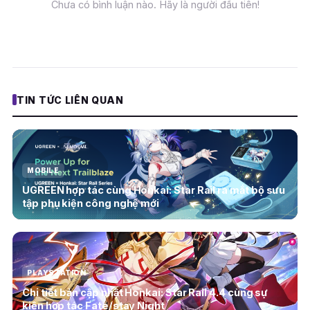
Chưa có bình luận nào. Hãy là người đầu tiên!
TIN TỨC LIÊN QUAN
MOBILE
UGREEN hợp tác cùng Honkai: Star Rail ra mắt bộ sưu
tập phụ kiện công nghệ mới
PLAYSTATION
Chi tiết bản cập nhật Honkai: Star Rail 4.4 cùng sự
kiện hợp tác Fate/stay Night