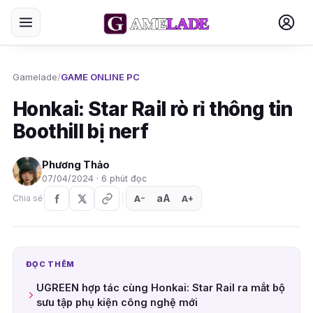
Gamelade
/
GAME ONLINE PC
Honkai: Star Rail rò rỉ thông tin
Boothill bị nerf
Phương Thảo
07/04/2024 · 6 phút đọc
aA
A
A
Chia sẻ
+
−
ĐỌC THÊM
UGREEN hợp tác cùng Honkai: Star Rail ra mắt bộ
sưu tập phụ kiện công nghệ mới