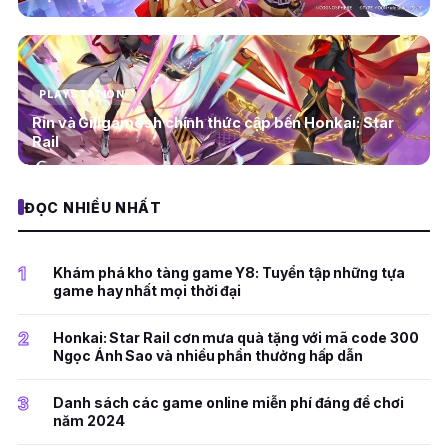
PLAYSTATION
Rin và Gillgamesh chính thức cập bến Honkai: Star
Rail
ĐỌC NHIỀU NHẤT
1
Khám phá kho tàng game Y8: Tuyển tập những tựa
game hay nhất mọi thời đại
2
Honkai: Star Rail cơn mưa quà tặng với mã code 300
Ngọc Ánh Sao và nhiều phần thưởng hấp dẫn
3
Danh sách các game online miễn phí đáng để chơi
năm 2024