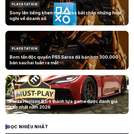
PLAYSTATION
Sony lên tiếng khen ngợi Saros bất chấp những hoài
nghi về doanh số
PLAYSTATION
Bom tấn độc quyền PS5 Saros đã bán hơn 300.000
bản sau hai tuần ra mắt
XBOX
Forza Horizon 6 trở thành tựa game được đánh giá
cao nhất năm 2026
ĐỌC NHIỀU NHẤT