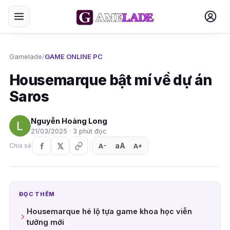
Gamelade
/
GAME ONLINE PC
Housemarque bật mí về dự án
Saros
Nguyễn Hoàng Long
21/03/2025 · 3 phút đọc
aA
A
A
Chia sẻ
+
−
ĐỌC THÊM
Housemarque hé lộ tựa game khoa học viễn
tưởng mới