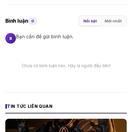
Bình luận
0
Nổi bật
Mới nhất
Bạn cần
để gửi bình luận.
B
Chưa có bình luận nào. Hãy là người đầu tiên!
TIN TỨC LIÊN QUAN