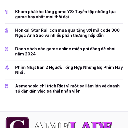
1
Khám phá kho tàng game Y8: Tuyển tập những tựa
game hay nhất mọi thời đại
2
Honkai: Star Rail cơn mưa quà tặng với mã code 300
Ngọc Ánh Sao và nhiều phần thưởng hấp dẫn
3
Danh sách các game online miễn phí đáng để chơi
năm 2024
4
Phim Nhật Bản 2 Người: Tổng Hợp Những Bộ Phim Hay
Nhất
5
Asmongold chỉ trích Riot vì một sai lầm lớn về doanh
số dẫn đến việc sa thải nhân viên