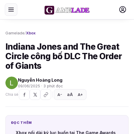
Gamelade
/
Xbox
Indiana Jones and The Great
Circle công bố DLC The Order
of Giants
Nguyễn Hoàng Long
09/06/2025 · 3 phút đọc
aA
A
A
Chia sẻ
+
−
ĐỌC THÊM
Xbox nối dài kỷ lục buồn tại The Game Awards