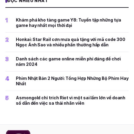
ĐỌC NHIỀU NHẤT
1
Khám phá kho tàng game Y8: Tuyển tập những tựa
game hay nhất mọi thời đại
2
Honkai: Star Rail cơn mưa quà tặng với mã code 300
Ngọc Ánh Sao và nhiều phần thưởng hấp dẫn
3
Danh sách các game online miễn phí đáng để chơi
năm 2024
4
Phim Nhật Bản 2 Người: Tổng Hợp Những Bộ Phim Hay
Nhất
5
Asmongold chỉ trích Riot vì một sai lầm lớn về doanh
số dẫn đến việc sa thải nhân viên