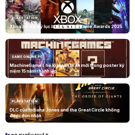
PLAYSTATION
Xbox nối dài kỷ lục buồn tại The Game Awards 2025
GAME ONLINE PC
MachineGames hé lộ dự án bí ẩn mới trong poster kỷ
niệm 15 năm thành lập
PLAYSTATION
DLC của Indiana Jones and the Great Circle không
được đón nhận