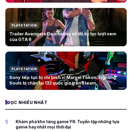
PLAYSTATION
Trailer Avengers Doomsday xô đổ kỷ lục lượt xem
của GTA 6
PLAYSTATION
Sony tiếp tục bị chỉ trích vì Marvel Tokon: Fighting
Souls bị chặn tại 132 quốc gia trên Steam
ĐỌC NHIỀU NHẤT
1
Khám phá kho tàng game Y8: Tuyển tập những tựa
game hay nhất mọi thời đại