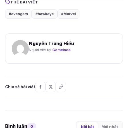
THẺ BÀI VIẾT
#avengers
#hawkeye
#Marvel
Nguyễn Trung Hiếu
Người viết tại
Gamelade
Chia sẻ bài viết
Bình luận
0
Nổi bật
Mới nhất