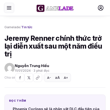
Gamelade
/
Tin tức
Jeremy Renner chính thức trở
lại diễn xuất sau một năm điều
trị
Nguyễn Trung Hiếu
11/01/2024 · 3 phút đọc
aA
A
A
Chia sẻ
+
−
ĐỌC THÊM
Phoenix Cyclops sẽ là nhân vật DLC đầu tiên của