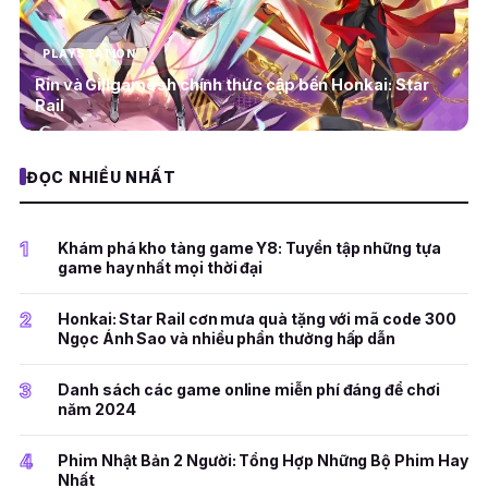
PLAYSTATION
Rin và Gillgamesh chính thức cập bến Honkai: Star
Rail
ĐỌC NHIỀU NHẤT
1
Khám phá kho tàng game Y8: Tuyển tập những tựa
game hay nhất mọi thời đại
2
Honkai: Star Rail cơn mưa quà tặng với mã code 300
Ngọc Ánh Sao và nhiều phần thưởng hấp dẫn
3
Danh sách các game online miễn phí đáng để chơi
năm 2024
4
Phim Nhật Bản 2 Người: Tổng Hợp Những Bộ Phim Hay
Nhất