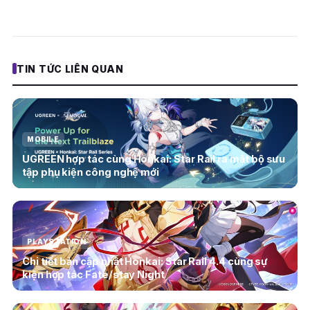
TIN TỨC LIÊN QUAN
MOBILE
UGREEN hợp tác cùng Honkai: Star Rail ra mắt bộ sưu
tập phụ kiện công nghệ mới
PLAYSTATION
Chi tiết bản cập nhật Honkai: Star Rail 4.4 cùng sự
kiện hợp tác Fate/stay Night