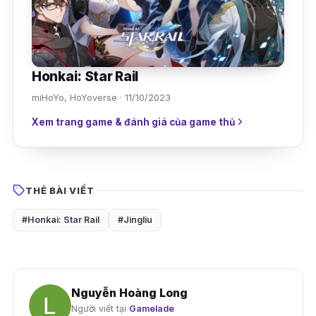
Honkai: Star Rail
miHoYo, HoYoverse · 11/10/2023
Xem trang game & đánh giá của game thủ
THẺ BÀI VIẾT
#Honkai: Star Rail
#Jingliu
Nguyễn Hoàng Long
Người viết tại
Gamelade