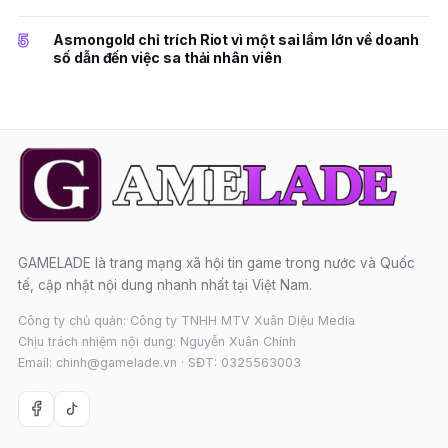
5
Asmongold chỉ trích Riot vì một sai lầm lớn về doanh
số dẫn đến việc sa thải nhân viên
GAMELADE là trang mạng xã hội tin game trong nước và Quốc
tế, cập nhật nội dung nhanh nhất tại Việt Nam.
Công ty chủ quản: Công ty TNHH MTV Xuân Diệu Media
Chịu trách nhiệm nội dung: Nguyễn Xuân Chính
Email: chinh@gamelade.vn · SĐT: 0325563003