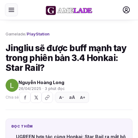
Gamelade
/
PlayStation
Jingliu sẽ được buff mạnh tay
trong phiên bản 3.4 Honkai:
Star Rail?
Nguyễn Hoàng Long
26/04/2025 · 3 phút đọc
aA
A
A
Chia sẻ
+
−
ĐỌC THÊM
UGREEN hợp tác cùng Honkai: Star Rail ra mắt bộ