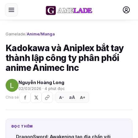
Gamelade
/
Anime/Manga
Kadokawa và Aniplex bắt tay
thành lập công ty phân phối
anime Animec Inc
Nguyễn Hoàng Long
02/03/2026 · 4 phút đọc
aA
A
A
Chia sẻ
+
−
ĐỌC THÊM
DragonSword: Awakening tạo địa chấn với