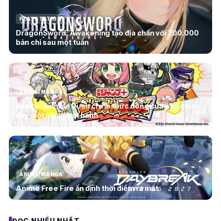
PLAYSTATION
DragonSword: Awakening tạo địa chấn với 200.000
bản chỉ sau một tuần
ANIME/MANGA
Jump+ Jumble Rush chính thức đóng cửa sau chưa
đầy một năm phát hành
ANIME/MANGA
Anime Free Fire ấn định thời điểm ra mắt
ĐỌC NHIỀU NHẤT