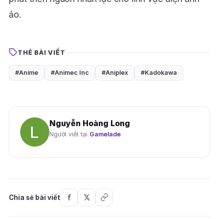
ảo.
THẺ BÀI VIẾT
#Anime
#Animec Inc
#Aniplex
#Kadokawa
Nguyễn Hoàng Long
Người viết tại
Gamelade
Chia sẻ bài viết