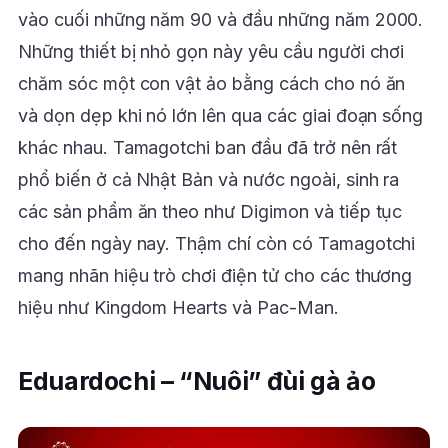
vào cuối những năm 90 và đầu những năm 2000.
Những thiết bị nhỏ gọn này yêu cầu người chơi
chăm sóc một con vật ảo bằng cách cho nó ăn
và dọn dẹp khi nó lớn lên qua các giai đoạn sống
khác nhau. Tamagotchi ban đầu đã trở nên rất
phổ biến ở cả Nhật Bản và nước ngoài, sinh ra
các sản phẩm ăn theo như Digimon và tiếp tục
cho đến ngày nay. Thậm chí còn có Tamagotchi
mang nhãn hiệu trò chơi điện tử cho các thương
hiệu như Kingdom Hearts và Pac-Man.
Eduardochi – “Nuôi” đùi gà ảo