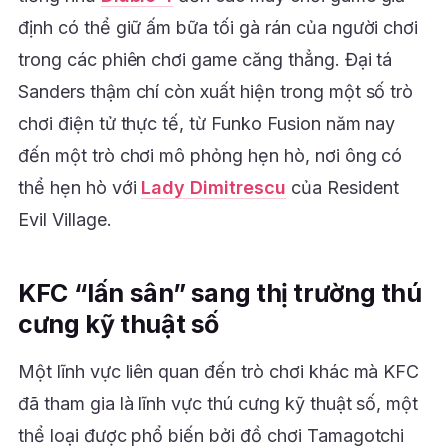
định có thể giữ ấm bữa tối gà rán của người chơi
trong các phiên chơi game căng thẳng. Đại tá
Sanders thậm chí còn xuất hiện trong một số trò
chơi điện tử thực tế, từ Funko Fusion năm nay
đến một trò chơi mô phỏng hẹn hò, nơi ông có
thể hẹn hò với
Lady Dimitrescu
của Resident
Evil Village.
KFC “lấn sân” sang thị trường thú
cưng kỹ thuật số
Một lĩnh vực liên quan đến trò chơi khác mà KFC
đã tham gia là lĩnh vực thú cưng kỹ thuật số, một
thể loại được phổ biến bởi đồ chơi Tamagotchi