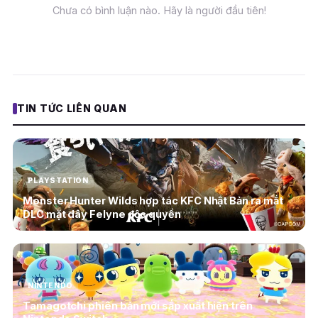
Chưa có bình luận nào. Hãy là người đầu tiên!
TIN TỨC LIÊN QUAN
PLAYSTATION
Monster Hunter Wilds hợp tác KFC Nhật Bản ra mắt
DLC mặt dây Felyne độc quyền
NINTENDO
Tamagotchi phiên bản mới sắp xuất hiện trên