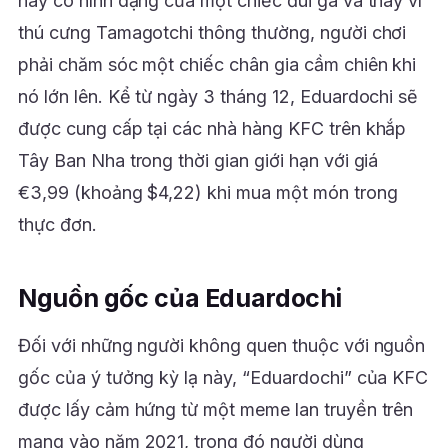
này có hình dạng của một chiếc đùi gà và thay vì
thú cưng Tamagotchi thông thường, người chơi
phải chăm sóc một chiếc chân gia cầm chiên khi
nó lớn lên. Kể từ ngày 3 tháng 12, Eduardochi sẽ
được cung cấp tại các nhà hàng KFC trên khắp
Tây Ban Nha trong thời gian giới hạn với giá
€3,99 (khoảng $4,22) khi mua một món trong
thực đơn.
Nguồn gốc của Eduardochi
Đối với những người không quen thuộc với nguồn
gốc của ý tưởng kỳ lạ này, “Eduardochi” của KFC
được lấy cảm hứng từ một meme lan truyền trên
mạng vào năm 2021, trong đó người dùng