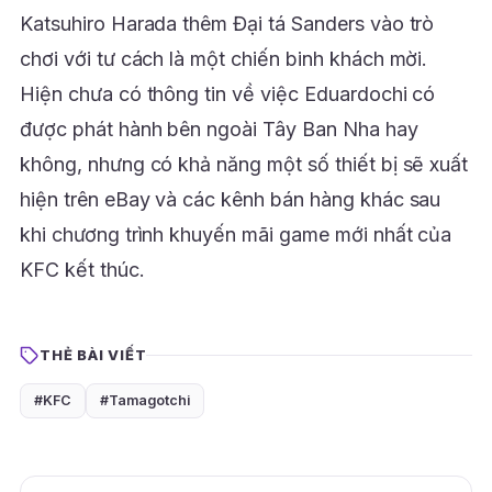
Katsuhiro Harada thêm Đại tá Sanders vào trò
chơi với tư cách là một chiến binh khách mời.
Hiện chưa có thông tin về việc Eduardochi có
được phát hành bên ngoài Tây Ban Nha hay
không, nhưng có khả năng một số thiết bị sẽ xuất
hiện trên eBay và các kênh bán hàng khác sau
khi chương trình khuyến mãi game mới nhất của
KFC kết thúc.
THẺ BÀI VIẾT
#KFC
#Tamagotchi