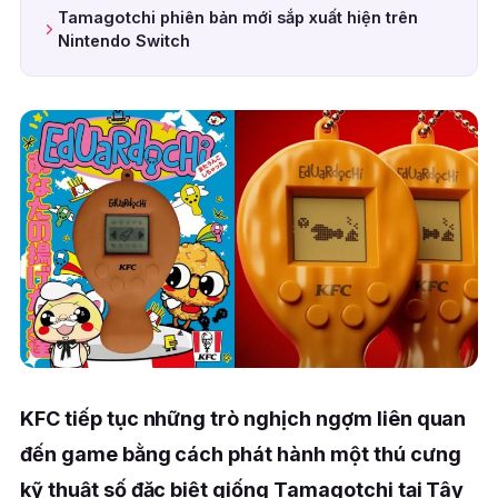
Tamagotchi phiên bản mới sắp xuất hiện trên
Nintendo Switch
KFC tiếp tục những trò nghịch ngợm liên quan
đến game bằng cách phát hành một thú cưng
kỹ thuật số đặc biệt giống Tamagotchi tại Tây