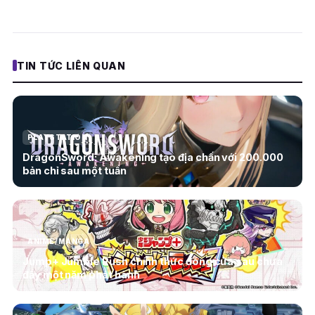
TIN TỨC LIÊN QUAN
PLAYSTATION
DragonSword: Awakening tạo địa chấn với 200.000
bản chỉ sau một tuần
ANIME/MANGA
Jump+ Jumble Rush chính thức đóng cửa sau chưa
đầy một năm phát hành