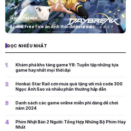
ANIME/MANGA
Anime Free Fire ấn định thời điểm ra mắt
ĐỌC NHIỀU NHẤT
1
Khám phá kho tàng game Y8: Tuyển tập những tựa
game hay nhất mọi thời đại
2
Honkai: Star Rail cơn mưa quà tặng với mã code 300
Ngọc Ánh Sao và nhiều phần thưởng hấp dẫn
3
Danh sách các game online miễn phí đáng để chơi
năm 2024
4
Phim Nhật Bản 2 Người: Tổng Hợp Những Bộ Phim Hay
Nhất