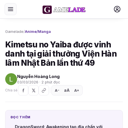
Gamelade
/
Anime/Manga
Kimetsu no Yaiba được vinh
danh tại giải thưởng Viện Hàn
lâm Nhật Bản lần thứ 49
Nguyễn Hoàng Long
03/03/2026 · 2 phút đọc
aA
A
A
Chia sẻ
+
−
ĐỌC THÊM
DragonSword: Awakening tạo địa chấn với