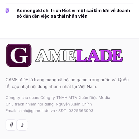
5
Asmongold chỉ trích Riot vì một sai lầm lớn về doanh
số dẫn đến việc sa thải nhân viên
GAMELADE là trang mạng xã hội tin game trong nước và Quốc
tế, cập nhật nội dung nhanh nhất tại Việt Nam.
Công ty chủ quản: Công ty TNHH MTV Xuân Diệu Media
Chịu trách nhiệm nội dung: Nguyễn Xuân Chính
Email: chinh@gamelade.vn · SĐT: 0325563003