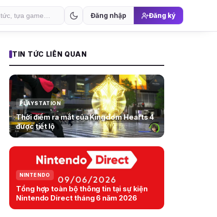
Đăng nhập
Đăng ký
TIN TỨC LIÊN QUAN
PLAYSTATION
Thời điểm ra mắt của Kingdom Hearts 4
được tiết lộ
NINTENDO
Tổng hợp toàn bộ thông tin tại sự kiện
Nintendo Direct tháng 6 năm 2026