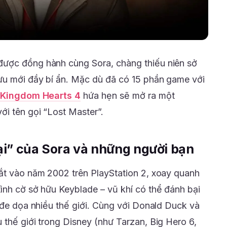
ược đồng hành cùng Sora, chàng thiếu niên sở
ưu mới đầy bí ẩn. Mặc dù đã có 15 phần game với
Kingdom Hearts 4
hứa hẹn sẽ mở ra một
ới tên gọi “Lost Master”.
ại” của Sora và những người bạn
ắt vào năm 2002 trên PlayStation 2, xoay quanh
ình cờ sở hữu Keyblade – vũ khí có thể đánh bại
 đe dọa nhiều thế giới. Cùng với Donald Duck và
 thế giới trong Disney (như Tarzan, Big Hero 6,