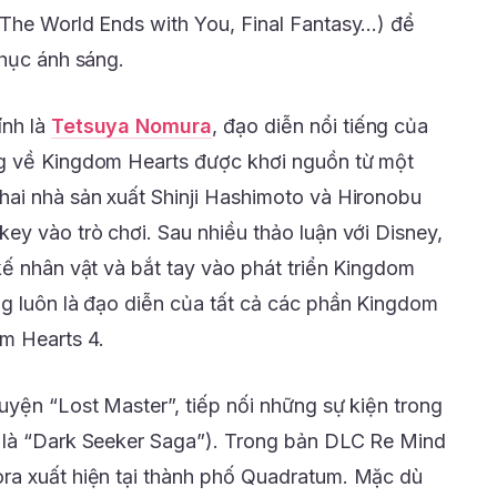
 The World Ends with You, Final Fantasy…) để
phục ánh sáng.
ính là
Tetsuya Nomura
, đạo diễn nổi tiếng của
g về Kingdom Hearts được khơi nguồn từ một
ai nhà sản xuất Shinji Hashimoto và Hironobu
ey vào trò chơi. Sau nhiều thảo luận với Disney,
kế nhân vật và bắt tay vào phát triển Kingdom
g luôn là đạo diễn của tất cả các phần Kingdom
m Hearts 4.
uyện “Lost Master”, tiếp nối những sự kiện trong
 là “Dark Seeker Saga”). Trong bản DLC Re Mind
ra xuất hiện tại thành phố Quadratum. Mặc dù