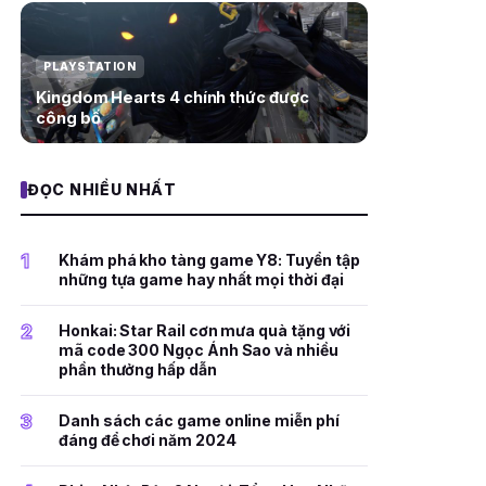
PLAYSTATION
Kingdom Hearts 4 chính thức được
công bố
ĐỌC NHIỀU NHẤT
1
Khám phá kho tàng game Y8: Tuyển tập
những tựa game hay nhất mọi thời đại
2
Honkai: Star Rail cơn mưa quà tặng với
mã code 300 Ngọc Ánh Sao và nhiều
phần thưởng hấp dẫn
3
Danh sách các game online miễn phí
đáng để chơi năm 2024