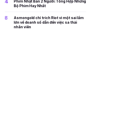
4
Phim Nhật Bản 2 Người: Tổng Hợp Những
Bộ Phim Hay Nhất
5
Asmongold chỉ trích Riot vì một sai lầm
lớn về doanh số dẫn đến việc sa thải
nhân viên