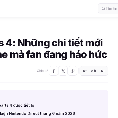
 4: Những chi tiết mới
me mà fan đang háo hức
aA
A
A
Chia sẻ
+
−
rts 4 được tiết lộ
ự kiện Nintendo Direct tháng 6 năm 2026