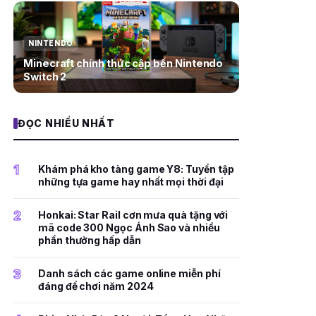
NINTENDO
Minecraft chính thức cập bến Nintendo
Switch 2
ĐỌC NHIỀU NHẤT
1
Khám phá kho tàng game Y8: Tuyển tập
những tựa game hay nhất mọi thời đại
2
Honkai: Star Rail cơn mưa quà tặng với
mã code 300 Ngọc Ánh Sao và nhiều
phần thưởng hấp dẫn
3
Danh sách các game online miễn phí
đáng để chơi năm 2024