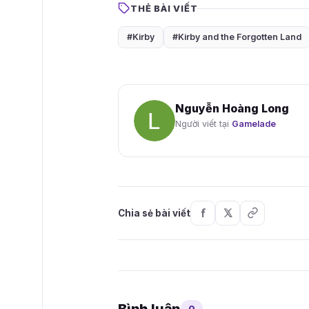
THẺ BÀI VIẾT
#Kirby
#Kirby and the Forgotten Land
Nguyễn Hoàng Long
Người viết tại
Gamelade
Chia sẻ bài viết
Bình luận
0