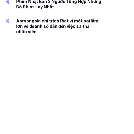
4
Phim Nhật Bản 2 Người: Tổng Hợp Những
Bộ Phim Hay Nhất
5
Asmongold chỉ trích Riot vì một sai lầm
lớn về doanh số dẫn đến việc sa thải
nhân viên