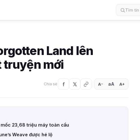
orgotten Land lên
t truyện mới
aA
A
A
Chia sẻ
+
−
 mốc 23,68 triệu máy toàn cầu
tune’s Weave được hé lộ