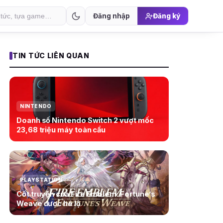
Đăng nhập
Đăng ký
TIN TỨC LIÊN QUAN
NINTENDO
Doanh số Nintendo Switch 2 vượt mốc
23,68 triệu máy toàn cầu
PLAYSTATION
Cốt truyện của Fire Emblem: Fortune’s
Weave được hé lộ