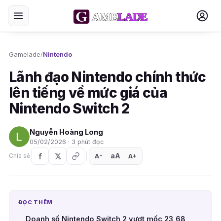
Gamelade
/
Nintendo
Lãnh đạo Nintendo chính thức
lên tiếng về mức giá của
Nintendo Switch 2
Nguyễn Hoàng Long
05/02/2026 · 3 phút đọc
aA
A
A
Chia sẻ
+
−
ĐỌC THÊM
Doanh số Nintendo Switch 2 vượt mốc 23,68