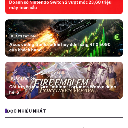
Doanh số Nintendo Switch 2 vượt mốc 23,68 triệu
máy toàn cầu
PLAYSTATION
Asus vướng tranh cãi khi hủy đơn hàng RTX 5090
của khách hàng
PLAYSTATION
Cốt truyện của Fire Emblem: Fortune’s Weave được
hé lộ
ĐỌC NHIỀU NHẤT