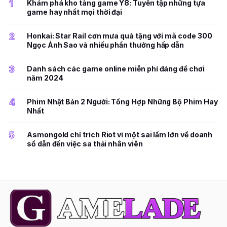
1
Khám phá kho tàng game Y8: Tuyển tập những tựa
game hay nhất mọi thời đại
2
Honkai: Star Rail cơn mưa quà tặng với mã code 300
Ngọc Ánh Sao và nhiều phần thưởng hấp dẫn
3
Danh sách các game online miễn phí đáng để chơi
năm 2024
4
Phim Nhật Bản 2 Người: Tổng Hợp Những Bộ Phim Hay
Nhất
5
Asmongold chỉ trích Riot vì một sai lầm lớn về doanh
số dẫn đến việc sa thải nhân viên