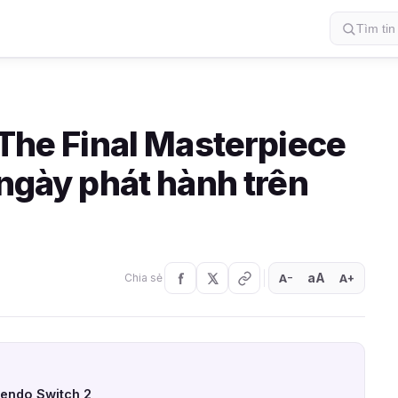
 The Final Masterpiece
 ngày phát hành trên
aA
A
A
Chia sẻ
+
−
tendo Switch 2