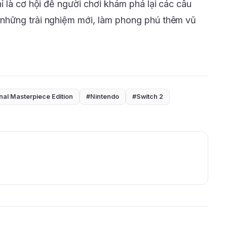
ỉ là cơ hội để người chơi khám phá lại các câu
những trải nghiệm mới, làm phong phú thêm vũ
nal Masterpiece Edition
#Nintendo
#Switch 2