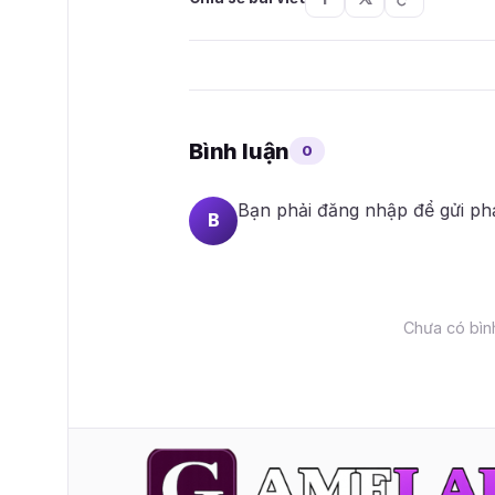
Bình luận
0
Bạn phải
đăng nhập
để gửi ph
B
Chưa có bình