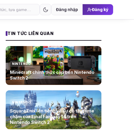
Đăng nhập
Đăng ký
TIN TỨC LIÊN QUAN
NINTENDO
Minecraft chính thức cập bến Nintendo
Switch 2
NINTENDO
Square Enix lên tiếng về sự cố tải game
chậm của Final Fantasy 14 trên
Nintendo Switch 2