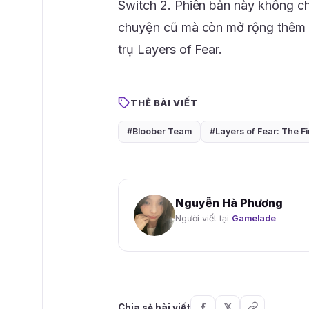
Switch 2. Phiên bản này không ch
chuyện cũ mà còn mở rộng thêm 
trụ Layers of Fear.
THẺ BÀI VIẾT
#Bloober Team
#Layers of Fear: The Fi
Nguyễn Hà Phương
Người viết tại
Gamelade
Chia sẻ bài viết