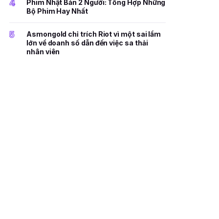
4
Phim Nhật Bản 2 Người: Tổng Hợp Những
Bộ Phim Hay Nhất
5
Asmongold chỉ trích Riot vì một sai lầm
lớn về doanh số dẫn đến việc sa thải
nhân viên