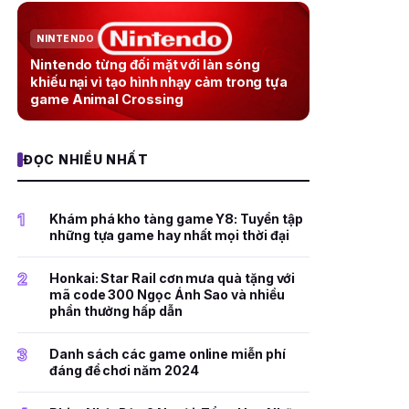
NINTENDO
Nintendo từng đối mặt với làn sóng
khiếu nại vì tạo hình nhạy cảm trong tựa
game Animal Crossing
ĐỌC NHIỀU NHẤT
1
Khám phá kho tàng game Y8: Tuyển tập
những tựa game hay nhất mọi thời đại
2
Honkai: Star Rail cơn mưa quà tặng với
mã code 300 Ngọc Ánh Sao và nhiều
phần thưởng hấp dẫn
3
Danh sách các game online miễn phí
đáng để chơi năm 2024