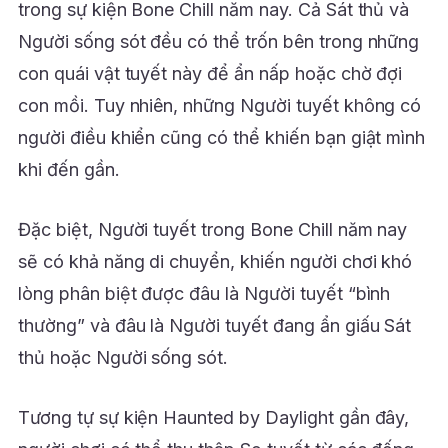
trong sự kiện Bone Chill năm nay. Cả Sát thủ và
Người sống sót đều có thể trốn bên trong những
con quái vật tuyết này để ẩn nấp hoặc chờ đợi
con mồi. Tuy nhiên, những Người tuyết không có
người điều khiển cũng có thể khiến bạn giật mình
khi đến gần.
Đặc biệt, Người tuyết trong Bone Chill năm nay
sẽ có khả năng di chuyển, khiến người chơi khó
lòng phân biệt được đâu là Người tuyết “bình
thường” và đâu là Người tuyết đang ẩn giấu Sát
thủ hoặc Người sống sót.
Tương tự sự kiện Haunted by Daylight gần đây,