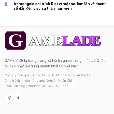
5
Asmongold chỉ trích Riot vì một sai lầm lớn về doanh
số dẫn đến việc sa thải nhân viên
GAMELADE là trang mạng xã hội tin game trong nước và Quốc
tế, cập nhật nội dung nhanh nhất tại Việt Nam.
Công ty chủ quản: Công ty TNHH MTV Xuân Diệu Media
Chịu trách nhiệm nội dung: Nguyễn Xuân Chính
Email: chinh@gamelade.vn · SĐT: 0325563003