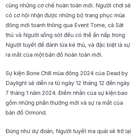
cùng những cơ chế hoàn toàn mới. Người chơi sẽ
có cơ hội nhận được những bộ trang phục mùa
đông mới toanh thông qua Event Tome, cả Sát
thủ và Người sống sót đều có thể ẩn nấp trong
Người tuyết để đánh lừa kẻ thù, và đặc biệt là sự
ra mắt của một bản đồ hoàn toàn mới.
Sự kiện Bone Chill mùa đông 2024 của Dead by
Daylight sẽ diễn ra từ ngày 12 tháng 12 đến ngày
7 tháng 1 năm 2024. Điểm nhấn của sự kiện bao
gồm những phần thưởng mới và sự ra mắt của
bản đồ Ormond.
Đúng như dự đoán, Người tuyết ma quái sẽ trở lại