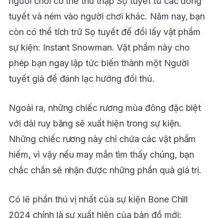
người chơi có thể thu thập Sọ tuyết từ các đống
tuyết và ném vào người chơi khác. Năm nay, bạn
còn có thể tích trữ Sọ tuyết để đổi lấy vật phẩm
sự kiện: Instant Snowman. Vật phẩm này cho
phép bạn ngay lập tức biến thành một Người
tuyết giả để đánh lạc hướng đối thủ.
Ngoài ra, những chiếc rương mùa đông đặc biệt
với dải ruy băng sẽ xuất hiện trong sự kiện.
Những chiếc rương này chỉ chứa các vật phẩm
hiếm, vì vậy nếu may mắn tìm thấy chúng, bạn
chắc chắn sẽ nhận được những phần quà giá trị.
Có lẽ phần thú vị nhất của sự kiện Bone Chill
2024 chính là sự xuất hiện của bản đồ mới: