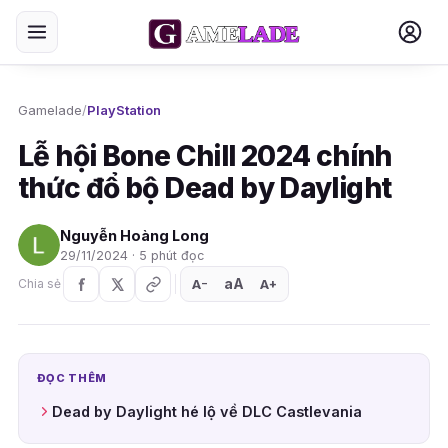
Gamelade
/
PlayStation
Lễ hội Bone Chill 2024 chính
thức đổ bộ Dead by Daylight
Nguyễn Hoàng Long
29/11/2024 · 5 phút đọc
aA
A
A
Chia sẻ
+
−
ĐỌC THÊM
Dead by Daylight hé lộ về DLC Castlevania