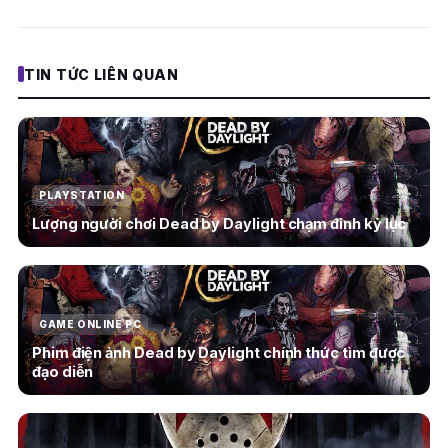
TIN TỨC LIÊN QUAN
PLAYSTATION
Lượng người chơi Dead by Daylight chạm đỉnh kỷ lục
GAME ONLINE PC
Phim điện ảnh Dead by Daylight chính thức tìm được
đạo diễn