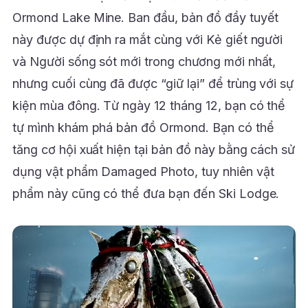
Ormond Lake Mine. Ban đầu, bản đồ đầy tuyết
này được dự định ra mắt cùng với Kẻ giết người
và Người sống sót mới trong chương mới nhất,
nhưng cuối cùng đã được “giữ lại” để trùng với sự
kiện mùa đông. Từ ngày 12 tháng 12, bạn có thể
tự mình khám phá bản đồ Ormond. Bạn có thể
tăng cơ hội xuất hiện tại bản đồ này bằng cách sử
dụng vật phẩm Damaged Photo, tuy nhiên vật
phẩm này cũng có thể đưa bạn đến Ski Lodge.