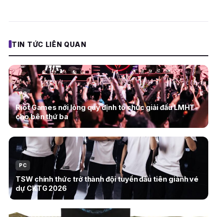
TIN TỨC LIÊN QUAN
PC
Riot Games nới lỏng quy định tổ chức giải đấu LMHT
cho bên thứ ba
PC
TSW chính thức trở thành đội tuyển đầu tiên giành vé
dự CKTG 2026