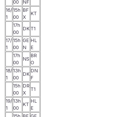
00
NF
16/
15h
BF
KT
1
00
X
17h
DK
T1
00
17/
15h
GE
HL
1
00
N
E
17h
BR
NS
00
O
18/
13h
DN
DK
1
00
F
15h
DR
T1
00
X
19/
13h
HL
KT
1
00
E
15h
BF
GE