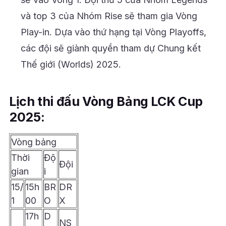
và top 3 của Nhóm Rise sẽ tham gia Vòng
Play-in. Dựa vào thứ hạng tại Vòng Playoffs,
các đội sẽ giành quyền tham dự Chung kết
Thế giới (Worlds) 2025.
Lịch thi đấu Vòng Bảng LCK Cup
2025:
Vòng bảng
Thời
Độ
Đội
gian
i
15/
15h
BR
DR
1
00
O
X
17h
D
NS