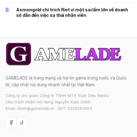
5
Asmongold chỉ trích Riot vì một sai lầm lớn về doanh
số dẫn đến việc sa thải nhân viên
GAMELADE là trang mạng xã hội tin game trong nước và Quốc
tế, cập nhật nội dung nhanh nhất tại Việt Nam.
Công ty chủ quản: Công ty TNHH MTV Xuân Diệu Media
Chịu trách nhiệm nội dung: Nguyễn Xuân Chính
Email: chinh@gamelade.vn · SĐT: 0325563003