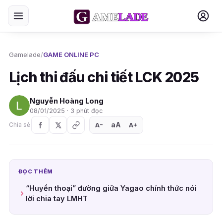
Gamelade
/
GAME ONLINE PC
Lịch thi đấu chi tiết LCK 2025
Nguyễn Hoàng Long
08/01/2025 · 3 phút đọc
aA
A
A
Chia sẻ
+
−
ĐỌC THÊM
“Huyền thoại” đường giữa Yagao chính thức nói
lời chia tay LMHT