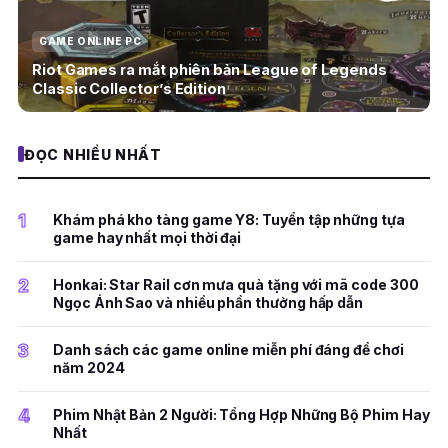
GAME ONLINE PC
Riot Games ra mắt phiên bản League of Legends
Classic Collector’s Edition
ĐỌC NHIỀU NHẤT
1
Khám phá kho tàng game Y8: Tuyển tập những tựa
game hay nhất mọi thời đại
2
Honkai: Star Rail cơn mưa quà tặng với mã code 300
Ngọc Ánh Sao và nhiều phần thưởng hấp dẫn
3
Danh sách các game online miễn phí đáng để chơi
năm 2024
4
Phim Nhật Bản 2 Người: Tổng Hợp Những Bộ Phim Hay
Nhất