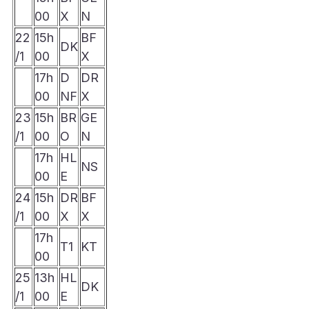
00
X
N
22
15h
BF
DK
/1
00
X
17h
D
DR
00
NF
X
23
15h
BR
GE
/1
00
O
N
17h
HL
NS
00
E
24
15h
DR
BF
/1
00
X
X
17h
T1
KT
00
25
13h
HL
DK
/1
00
E