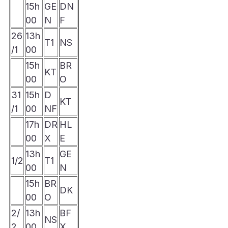
15h
GE
DN
00
N
F
26
13h
T1
NS
/1
00
15h
BR
KT
00
O
31
15h
D
KT
/1
00
NF
17h
DR
HL
00
X
E
13h
GE
1/2
T1
00
N
15h
BR
DK
00
O
2/
13h
BF
NS
2
00
X