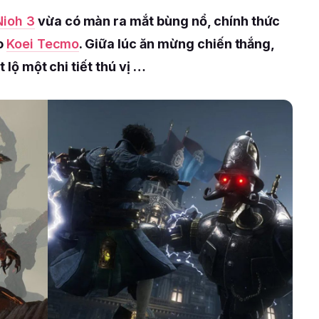
Nioh 3
vừa có màn ra mắt bùng nổ, chính thức
ho
Koei Tecmo
. Giữa lúc ăn mừng chiến thắng,
t lộ một chi tiết thú vị …