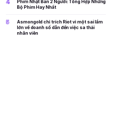
4
Phim Nhật Bản 2 Người: Tổng Hợp Những
Bộ Phim Hay Nhất
5
Asmongold chỉ trích Riot vì một sai lầm
lớn về doanh số dẫn đến việc sa thải
nhân viên