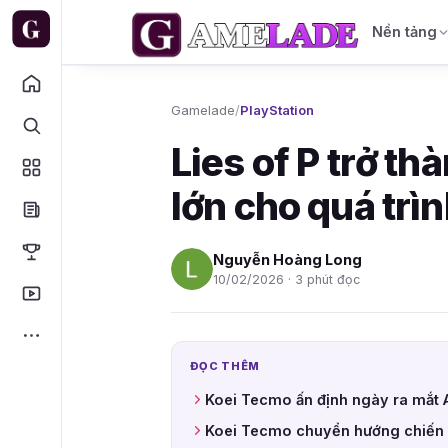
Nền tảng
Gamelade
/
PlayStation
Lies of P trở t
lớn cho quá trìn
Nguyễn Hoàng Long
10/02/2026 · 3 phút đọc
ĐỌC THÊM
Koei Tecmo ấn định ngày ra mắt A
Koei Tecmo chuyển hướng chiến 