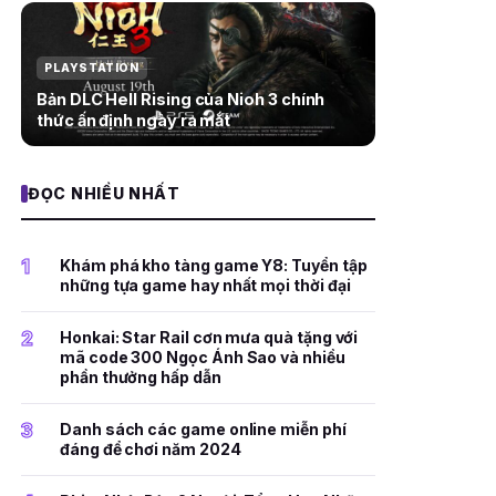
PLAYSTATION
Bản DLC Hell Rising của Nioh 3 chính
thức ấn định ngày ra mắt
ĐỌC NHIỀU NHẤT
1
Khám phá kho tàng game Y8: Tuyển tập
những tựa game hay nhất mọi thời đại
2
Honkai: Star Rail cơn mưa quà tặng với
mã code 300 Ngọc Ánh Sao và nhiều
phần thưởng hấp dẫn
3
Danh sách các game online miễn phí
đáng để chơi năm 2024