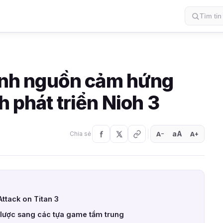
hành nguồn cảm hứng
h phát triển Nioh 3
aA
A
A
Chia sẻ
+
−
ttack on Titan 3
lược sang các tựa game tầm trung