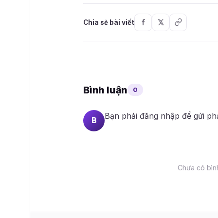
Chia sẻ bài viết
Bình luận
0
Bạn phải
đăng nhập
để gửi ph
B
Chưa có bình