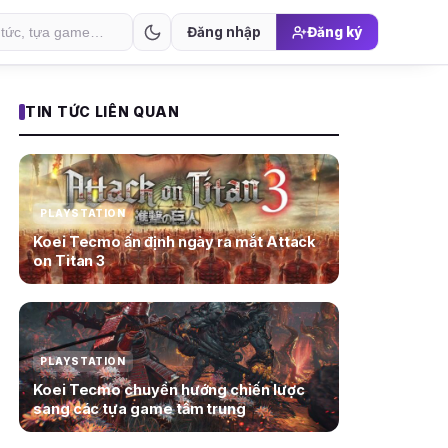
Đăng nhập
Đăng ký
TIN TỨC LIÊN QUAN
PLAYSTATION
Koei Tecmo ấn định ngày ra mắt Attack
on Titan 3
PLAYSTATION
Koei Tecmo chuyển hướng chiến lược
sang các tựa game tầm trung