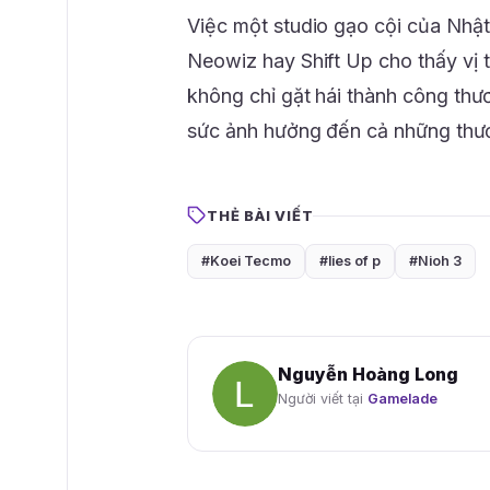
Việc một studio gạo cội của Nhậ
Neowiz hay Shift Up cho thấy vị
không chỉ gặt hái thành công th
sức ảnh hưởng đến cả những thương
THẺ BÀI VIẾT
#Koei Tecmo
#lies of p
#Nioh 3
Nguyễn Hoàng Long
Người viết tại
Gamelade