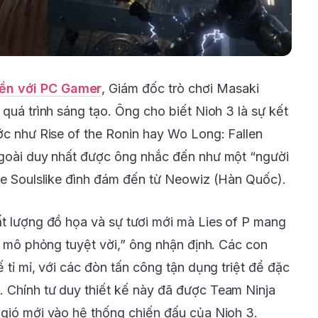
ền với PC Gamer
, Giám đốc trò chơi Masaki
 quá trình sáng tạo. Ông cho biết Nioh 3 là sự kết
ước như Rise of the Ronin hay Wo Long: Fallen
 ngoài duy nhất được ông nhắc đến như một “người
ame Soulslike đình đám đến từ Neowiz (Hàn Quốc).
ất lượng đồ họa và sự tươi mới mà Lies of P mang
sự mô phỏng tuyệt vời,” ông nhận định. Các con
ế tỉ mỉ, với các đòn tấn công tận dụng triệt để đặc
 Chính tư duy thiết kế này đã được Team Ninja
 gió mới vào hệ thống chiến đấu của Nioh 3.